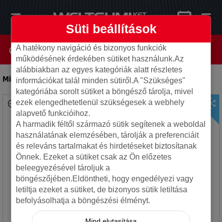
Süti beállítások
A hatékony navigáció és bizonyos funkciók
működésének érdekében sütiket használunk.Az
alábbiakban az egyes kategóriák alatt részletes
Michelin 255/65R17 114H Latitude Alpin LA2 XL
-
Autó gumi
információkat talál minden sütiről.A "Szükséges"
kategóriába sorolt sütiket a böngésző tárolja, mivel
ezek elengedhetetlenül szükségesek a webhely
alapvető funkcióihoz.
A harmadik féltől származó sütik segítenek a weboldal
használatának elemzésében, tárolják a preferenciáit
és releváns tartalmakat és hirdetéseket biztosítanak
Önnek. Ezeket a sütiket csak az Ön előzetes
beleegyezésével tároljuk a
böngészőjében.Eldöntheti, hogy engedélyezi vagy
letiltja ezeket a sütiket, de bizonyos sütik letiltása
befolyásolhatja a böngészési élményt.
Mind elutasítása