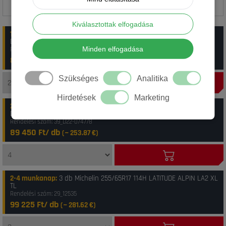
Kiválasztottak elfogadása
1-2 munkanap
:
2 db Michelin 255/65R17 114H Latitude Alpin LA2 XL
DOT22
Minden elfogadása
Rendelési szám: 2_25565R17HLA2D22
86 950 Ft/ db
(~
246.78
€)
Szükséges
Analitika
Hirdetések
Marketing
2-3 munkanap
:
7 db Michelin 255/65R17 114H Latitude Alpin LA2 XL
DOT22
Rendelési szám: 39_D22-074778
89 450 Ft/ db
(~
253.87
€)
2-4 munkanap
:
3 db Michelin 255/65R17 114H LATITUDE ALPIN LA2 XL
TL
Rendelési szám: 29_12535
99 225 Ft/ db
(~
281.62
€)