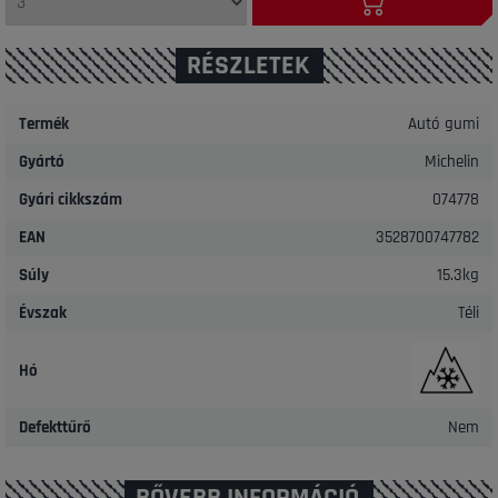
RÉSZLETEK
Termék
Autó gumi
Gyártó
Michelin
Gyári cikkszám
074778
EAN
3528700747782
Súly
15.3kg
Évszak
Téli
Hó
Defekttűrő
Nem