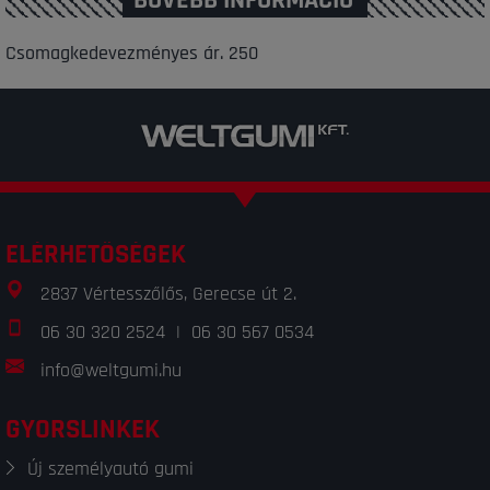
BŐVEBB INFORMÁCIÓ
Csomagkedevezményes ár. 250
ELÉRHETŐSÉGEK
2837 Vértesszőlős, Gerecse út 2.
06 30 320 2524
|
06 30 567 0534
info@weltgumi.hu
GYORSLINKEK
Új személyautó gumi