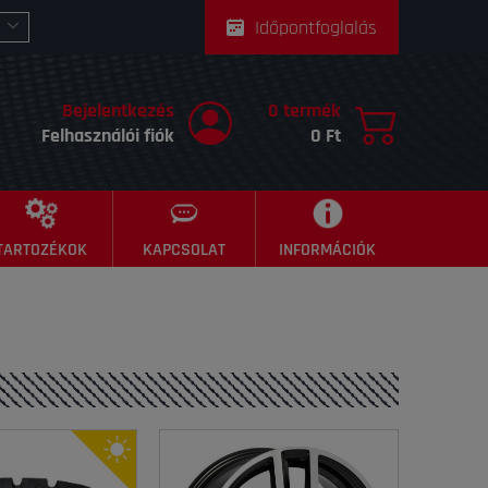
Időpontfoglalás
Bejelentkezés
0 termék
Felhasználói fiók
0 Ft
TARTOZÉKOK
KAPCSOLAT
INFORMÁCIÓK