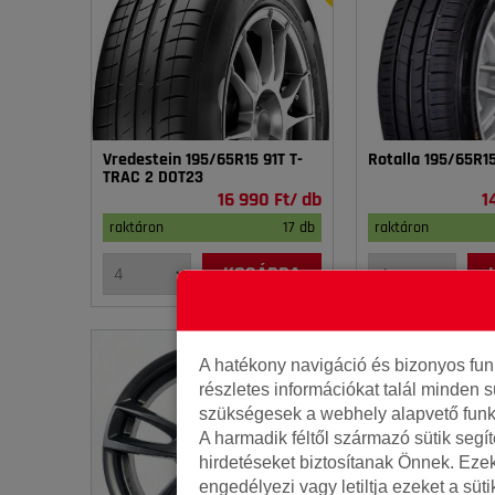
Vredestein 195/65R15 91T T-
Rotalla 195/65R1
TRAC 2 DOT23
16 990 Ft/ db
1
raktáron
17 db
raktáron
KOSÁRBA
A hatékony navigáció és bizonyos fu
részletes információkat talál minden s
szükségesek a webhely alapvető funk
A harmadik féltől származó sütik segí
hirdetéseket biztosítanak Önnek. Eze
engedélyezi vagy letiltja ezeket a süt