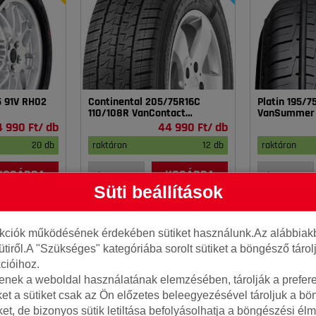
5 91V RH02
Continental 205/75R16C
Platin 195/
110/108R VanContact
VanSummer
4Season
4 990 Ft/ db
44 990 Ft/ db
20 db
raktáron
12 db
raktáron
KOSÁRBA
KOSÁRBA
Süti beállítások
nkciók működésének érdekében sütiket használunk.Az alábbiakb
ütiről.A "Szükséges" kategóriába sorolt sütiket a böngésző táro
cióihoz.
tenek a weboldal használatának elemzésében, tárolják a preferen
ket a sütiket csak az Ön előzetes beleegyezésével tároljuk a b
iket, de bizonyos sütik letiltása befolyásolhatja a böngészési élm