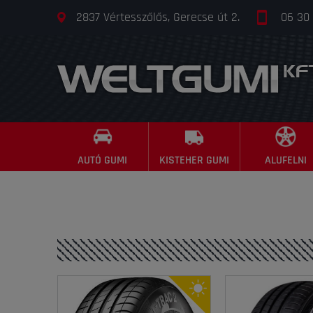
2837 Vértesszőlős, Gerecse út 2.
06 30
AUTÓ GUMI
KISTEHER GUMI
ALUFELNI