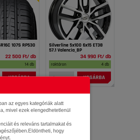
75R16C 107S RP530
Silverline 5x100 6x15 ET38
57.1 Valencia_BP
22 500 Ft/ db
34 990 Ft/ db
14 db
raktáron
4 db
KOSÁRBA
KOSÁRBA
an az egyes kategóriák alatt
lja, mivel ezek elengedhetetlenül
ciáit és releváns tartalmakat és
öngészőjében.Eldöntheti, hogy
ényt.