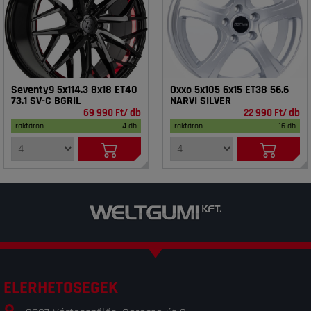
Seventy9 5x114.3 8x18 ET40
Oxxo 5x105 6x15 ET38 56.6
73.1 SV-C BGRIL
NARVI SILVER
69 990 Ft/ db
22 990 Ft/ db
raktáron
4 db
raktáron
16 db
ELÉRHETŐSÉGEK