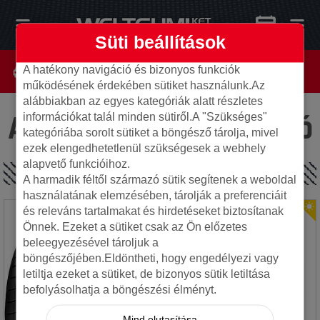
Süti beállítások
A hatékony navigáció és bizonyos funkciók
működésének érdekében sütiket használunk.Az
alábbiakban az egyes kategóriák alatt részletes
Az oldal nem található
információkat talál minden sütiről.A "Szükséges"
kategóriába sorolt sütiket a böngésző tárolja, mivel
ezek elengedhetetlenül szükségesek a webhely
alapvető funkcióihoz.
SPECIÁLIS AJÁNLATOK
A harmadik féltől származó sütik segítenek a weboldal
használatának elemzésében, tárolják a preferenciáit
és releváns tartalmakat és hirdetéseket biztosítanak
Önnek. Ezeket a sütiket csak az Ön előzetes
beleegyezésével tároljuk a
böngészőjében.Eldöntheti, hogy engedélyezi vagy
letiltja ezeket a sütiket, de bizonyos sütik letiltása
befolyásolhatja a böngészési élményt.
Mind elutasítása