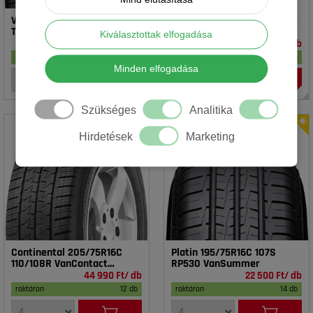
Vredestein 195/65R15 91T T-
Rotalla 195/65R15 91V RH02
TRAC 2 DOT23
Kiválasztottak elfogadása
16 990 Ft/ db
14 990 Ft/ db
raktáron
17 db
raktáron
20 db
Minden elfogadása
Szükséges
Analitika
Hirdetések
Marketing
Continental 205/75R16C
Platin 195/75R16C 107S
110/108R VanContact
RP530 VanSummer
4Season
44 990 Ft/ db
22 500 Ft/ db
raktáron
12 db
raktáron
14 db