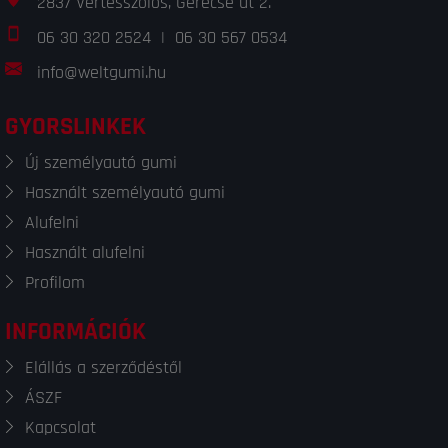
2837 Vértesszőlős, Gerecse út 2.
06 30 320 2524
|
06 30 567 0534
info@weltgumi.hu
GYORSLINKEK
Új személyautó gumi
Használt személyautó gumi
Alufelni
Használt alufelni
Profilom
INFORMÁCIÓK
Elállás a szerződéstől
ÁSZF
Kapcsolat