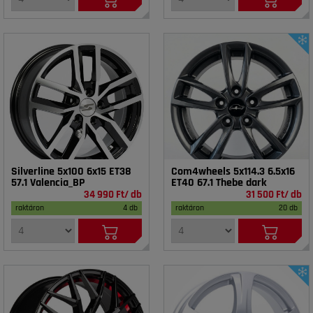
Silverline 5x100 6x15 ET38
Com4wheels 5x114.3 6.5x16
57.1 Valencia_BP
ET40 67.1 Thebe dark
34 990 Ft/ db
31 500 Ft/ db
raktáron
4 db
raktáron
20 db