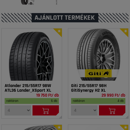
AJÁNLOTT TERMÉKEK
Atlander 215/55R17 98W
Giti 215/55R17 98H
ATL36 Lander_XSport XL
GitiSynergy H2 XL
19 750 Ft/ db
29 990 Ft/ db
raktáron
6 db
raktáron
4 db