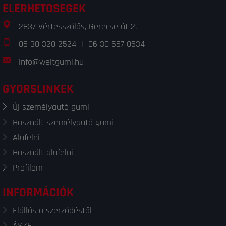
ELÉRHETŐSÉGEK
2837 Vértesszőlős, Gerecse út 2.
06 30 320 2524
|
06 30 567 0534
info@weltgumi.hu
GYORSLINKEK
Új személyautó gumi
Használt személyautó gumi
Alufelni
Használt alufelni
Profilom
INFORMÁCIÓK
Elállás a szerződéstől
ÁSZF