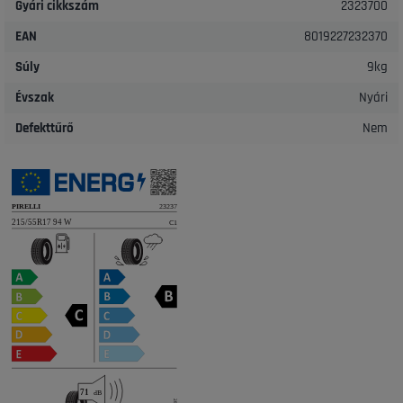
Gyári cikkszám
2323700
EAN
8019227232370
Súly
9kg
Évszak
Nyári
Defekttűrő
Nem