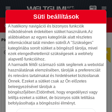
Süti beállítások
A hatékony navigáció és bizonyos funkciók
működésének érdekében sütiket használunk.Az
alábbiakban az egyes kategóriák alatt részletes
Pirelli 215/55R17 94W CINTURATO P7
-
Autó gumi
információkat talál minden sütiről.A "Szükséges"
kategóriába sorolt sütiket a böngésző tárolja, mivel
ezek elengedhetetlenül szükségesek a webhely
alapvető funkcióihoz.
A harmadik féltől származó sütik segítenek a weboldal
használatának elemzésében, tárolják a preferenciáit
és releváns tartalmakat és hirdetéseket biztosítanak
Önnek. Ezeket a sütiket csak az Ön előzetes
beleegyezésével tároljuk a
böngészőjében.Eldöntheti, hogy engedélyezi vagy
letiltja ezeket a sütiket, de bizonyos sütik letiltása
befolyásolhatja a böngészési élményt.