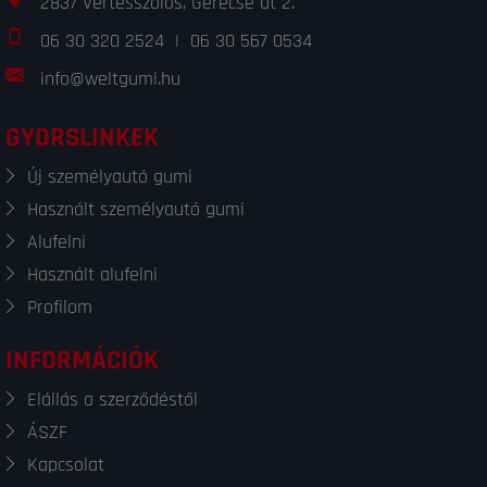
2837 Vértesszőlős, Gerecse út 2.
06 30 320 2524
|
06 30 567 0534
info@weltgumi.hu
GYORSLINKEK
Új személyautó gumi
Használt személyautó gumi
Alufelni
Használt alufelni
Profilom
INFORMÁCIÓK
Elállás a szerződéstől
ÁSZF
Kapcsolat