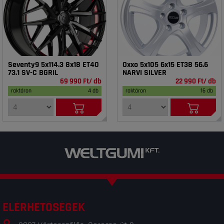
Seventy9 5x114.3 8x18 ET40
Oxxo 5x105 6x15 ET38 56.6
73.1 SV-C BGRIL
NARVI SILVER
69 990 Ft/ db
22 990 Ft/ db
raktáron
4 db
raktáron
16 db
ELÉRHETŐSÉGEK