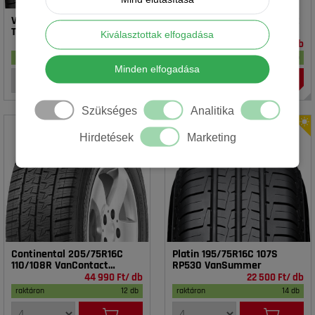
Vredestein 195/65R15 91T T-
Rotalla 195/65R15 91V RH02
TRAC 2 DOT23
Kiválasztottak elfogadása
16 990 Ft/ db
14 990 Ft/ db
raktáron
17 db
raktáron
20 db
Minden elfogadása
Szükséges
Analitika
Hirdetések
Marketing
Continental 205/75R16C
Platin 195/75R16C 107S
110/108R VanContact
RP530 VanSummer
4Season
44 990 Ft/ db
22 500 Ft/ db
raktáron
12 db
raktáron
14 db