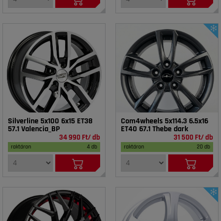
Silverline 5x100 6x15 ET38
Com4wheels 5x114.3 6.5x16
57.1 Valencia_BP
ET40 67.1 Thebe dark
34 990 Ft/ db
31 500 Ft/ db
raktáron
4 db
raktáron
20 db