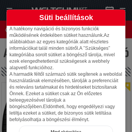
Süti beállítások
A hatékony navigáció és bizonyos funkciók
működésének érdekében sütiket használunk.Az
alábbiakban az egyes kategóriák alatt részletes
Az oldal nem található
információkat talál minden sütiről.A "Szükséges"
kategóriába sorolt sütiket a böngésző tárolja, mivel
ezek elengedhetetlenül szükségesek a webhely
alapvető funkcióihoz.
SPECIÁLIS AJÁNLATOK
A harmadik féltől származó sütik segítenek a weboldal
használatának elemzésében, tárolják a preferenciáit
és releváns tartalmakat és hirdetéseket biztosítanak
Önnek. Ezeket a sütiket csak az Ön előzetes
beleegyezésével tároljuk a
böngészőjében.Eldöntheti, hogy engedélyezi vagy
letiltja ezeket a sütiket, de bizonyos sütik letiltása
befolyásolhatja a böngészési élményt.
Mind elutasítása