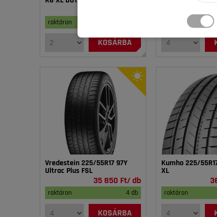
R8 XL DOT22
Privilo TX-3 XL M
21 750 Ft/ db
2
raktáron
2 db
raktáron
KOSÁRBA
Vredestein 225/55R17 97Y
Kumho 225/55R17
Ultrac Plus FSL
XL
35 850 Ft/ db
3
raktáron
4 db
raktáron
KOSÁRBA