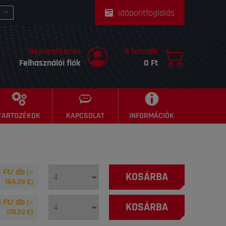
Időpontfoglalás
Bejelentkezés
0 termék
Felhasználói fiók
0 Ft
TARTOZÉKOK
KAPCSOLAT
INFORMÁCIÓK
 Ft/ db
(~
KOSÁRBA
164.39
€)
 Ft/ db
(~
KOSÁRBA
170.52
€)