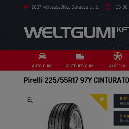
2837 Vértesszőlős, Gerecse út 2.
06 30
AUTÓ GUMI
KISTEHER GUMI
ALUFELNI
Pirelli 225/55R17 97Y CINTURATO
5-10
Rende
2-4 
Rende