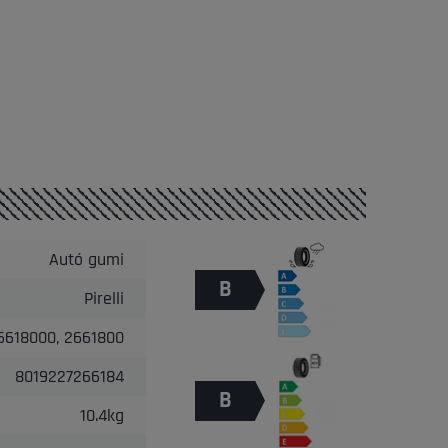
Autó gumi
B
Pirelli
6618000, 2661800
8019227266184
B
10.4kg