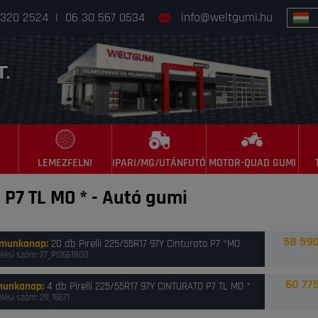
 320 2524
|
06 30 567 0534
info@weltgumi.hu
LEMEZFELNI
IPARI/MG/UTÁNFUTÓ
MOTOR-QUAD GUMI
 P7 TL MO *
-
Autó gumi
58 590
 munkanap
:
20 db Pirelli 225/55R17 97Y Cinturato P7 *MO
lési szám: 27_PI2661800
60 775
munkanap
:
4 db Pirelli 225/55R17 97Y CINTURATO P7 TL MO *
lési szám: 29_16671