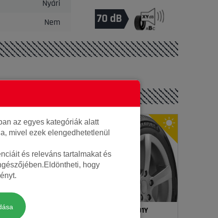
Nyári
70 dB
Nem
an az egyes kategóriák alatt
lja, mivel ezek elengedhetetlenül
ciáit és releváns tartalmakat és
öngészőjében.Eldöntheti, hogy
ényt.
dása
5R17 101W ES31
Barum 225/55R17 101Y