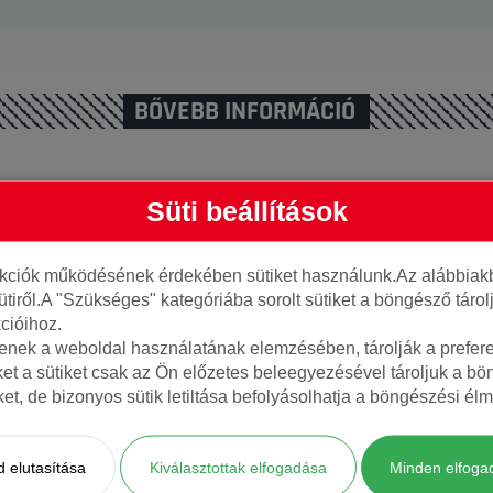
BŐVEBB INFORMÁCIÓ
Süti beállítások
AJÁNLOTT TERMÉKEK
nkciók működésének érdekében sütiket használunk.Az alábbiakb
ütiről.A "Szükséges" kategóriába sorolt sütiket a böngésző táro
cióihoz.
tenek a weboldal használatának elemzésében, tárolják a preferen
ket a sütiket csak az Ön előzetes beleegyezésével tároljuk a b
iket, de bizonyos sütik letiltása befolyásolhatja a böngészési élm
 elutasítása
Kiválasztottak elfogadása
Minden elfoga
17 101W X
Platin 225/55R17 101W RP430
Kumho 225/5