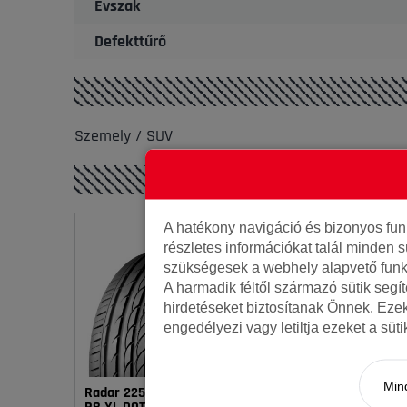
Évszak
Defekttűrő
Szemely / SUV
A hatékony navigáció és bizonyos fu
részletes információkat talál minden s
szükségesek a webhely alapvető funk
A harmadik féltől származó sütik segí
hirdetéseket biztosítanak Önnek. Eze
engedélyezi vagy letiltja ezeket a süt
Mind
Radar 225/55R17 101Y DIMAX
Tracmax 225/55R