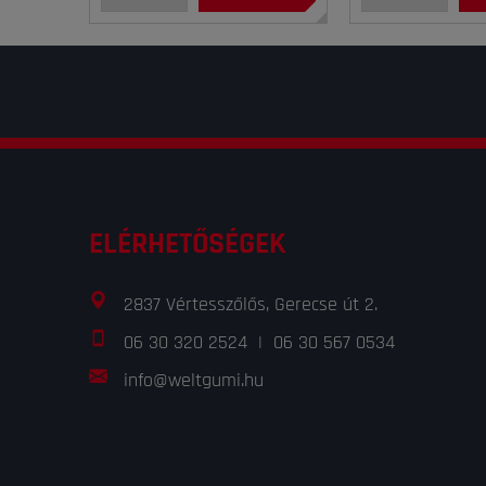
ELÉRHETŐSÉGEK
2837 Vértesszőlős, Gerecse út 2.
06 30 320 2524
|
06 30 567 0534
info@weltgumi.hu