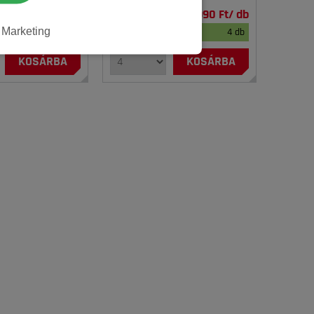
BRAVURIS 6 XL FR
34 500 Ft/ db
34 990 Ft/ db
Marketing
4 db
raktáron
4 db
KOSÁRBA
KOSÁRBA