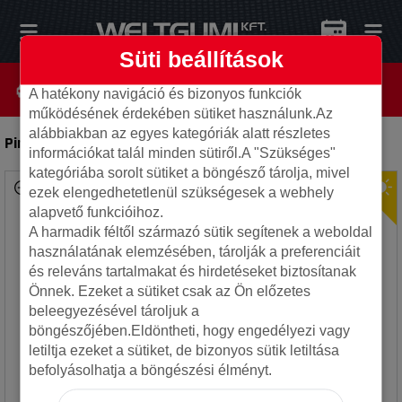
Süti beállítások
A hatékony navigáció és bizonyos funkciók
működésének érdekében sütiket használunk.Az
alábbiakban az egyes kategóriák alatt részletes
Pirelli 245/35R20 91Y P ZERO N0
-
Autó gumi
információkat talál minden sütiről.A "Szükséges"
kategóriába sorolt sütiket a böngésző tárolja, mivel
ezek elengedhetetlenül szükségesek a webhely
alapvető funkcióihoz.
A harmadik féltől származó sütik segítenek a weboldal
használatának elemzésében, tárolják a preferenciáit
és releváns tartalmakat és hirdetéseket biztosítanak
Önnek. Ezeket a sütiket csak az Ön előzetes
beleegyezésével tároljuk a
böngészőjében.Eldöntheti, hogy engedélyezi vagy
letiltja ezeket a sütiket, de bizonyos sütik letiltása
befolyásolhatja a böngészési élményt.