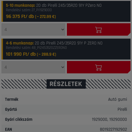
5-10 munkanap
:
20 db Pirelli 245/35R20 91Y PZero N0
Rendelési szám: 27_PI1929000
96 375 Ft/ db
(~
272.99
€)
4-6 munkanap
:
20 db Pirelli 245/35R20 91Y P ZERO N0
Rendelési szám: 48_PI2453520ZZERON0
101 990 Ft/ db
(~
288.9
€)
RÉSZLETEK
Termék
Autó gumi
Gyártó
Pirelli
Gyári cikkszám
1929000, 19290000
EAN
8019227192902