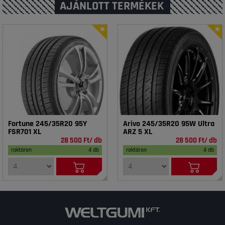
AJÁNLOTT TERMÉKEK
Fortune 245/35R20 95Y
Arivo 245/35R20 95W Ultra
FSR701 XL
ARZ 5 XL
28 500 Ft/ db
28 500 Ft/ db
raktáron
4 db
raktáron
4 db