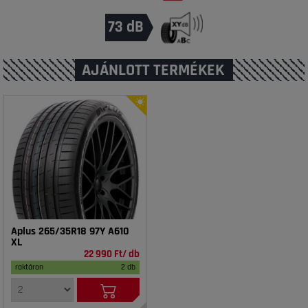
73 dB
AJÁNLOTT TERMÉKEK
Aplus 265/35R18 97Y A610
XL
22 990 Ft/ db
raktáron
2 db