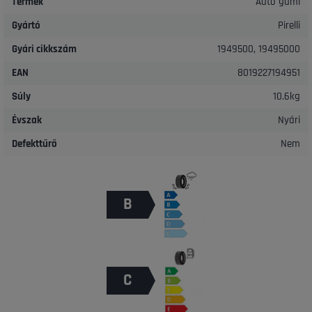
Termék
Autó gumi
Gyártó
Pirelli
Gyári cikkszám
1949500, 19495000
EAN
8019227194951
Súly
10.6kg
Évszak
Nyári
Defekttűrő
Nem
B
C