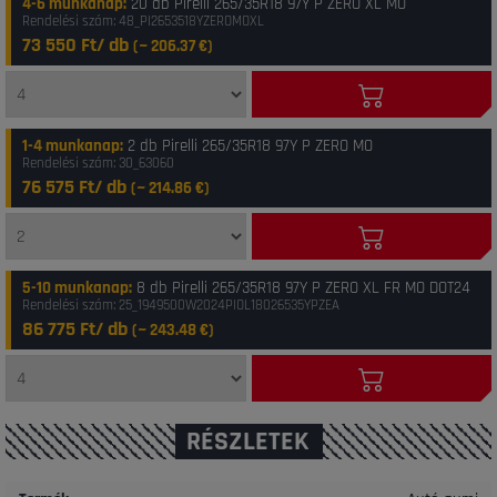
4-6 munkanap
:
20 db Pirelli 265/35R18 97Y P ZERO XL MO
Rendelési szám: 48_PI2653518YZEROMOXL
73 550 Ft/ db
(~
206.37
€)
1-4 munkanap
:
2 db Pirelli 265/35R18 97Y P ZERO MO
Rendelési szám: 30_63060
76 575 Ft/ db
(~
214.86
€)
5-10 munkanap
:
8 db Pirelli 265/35R18 97Y P ZERO XL FR MO DOT24
Rendelési szám: 25_1949500W2024PIOL18026535YPZEA
86 775 Ft/ db
(~
243.48
€)
RÉSZLETEK