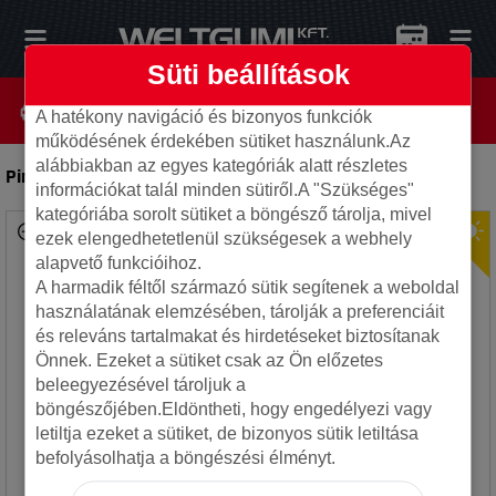
Süti beállítások
A hatékony navigáció és bizonyos funkciók
működésének érdekében sütiket használunk.Az
alábbiakban az egyes kategóriák alatt részletes
Pirelli 265/35R18 97Y P ZERO XL FR MO
-
Autó gumi
információkat talál minden sütiről.A "Szükséges"
kategóriába sorolt sütiket a böngésző tárolja, mivel
ezek elengedhetetlenül szükségesek a webhely
alapvető funkcióihoz.
A harmadik féltől származó sütik segítenek a weboldal
használatának elemzésében, tárolják a preferenciáit
és releváns tartalmakat és hirdetéseket biztosítanak
Önnek. Ezeket a sütiket csak az Ön előzetes
beleegyezésével tároljuk a
böngészőjében.Eldöntheti, hogy engedélyezi vagy
letiltja ezeket a sütiket, de bizonyos sütik letiltása
befolyásolhatja a böngészési élményt.