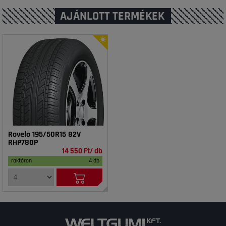
AJÁNLOTT TERMÉKEK
Rovelo 195/50R15 82V
RHP780P
14 550 Ft/ db
raktáron
4 db