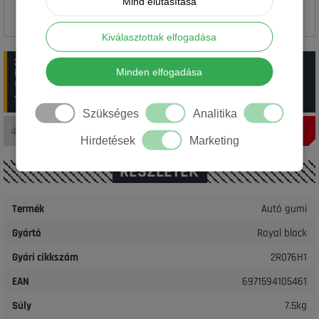
Mind elutasítása
Kiválasztottak elfogadása
2-4 munkanap
:
20 db Royal black 195/50R15 82V Royal
Minden elfogadása
Performance TL
Rendelési szám: 29_17252
19 725 Ft/ db
(~
55.75
€)
Szükséges
Analitika
Hirdetések
Marketing
RÉSZLETEK
Termék
Autó gumi
Gyártó
Royal black
Gyári cikkszám
2R076H1
EAN
6971594105461
Súly
7.5kg