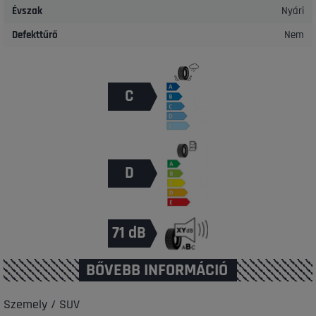
Évszak
Nyári
Defekttűrő
Nem
C
D
71 dB
BŐVEBB INFORMÁCIÓ
Szemely / SUV