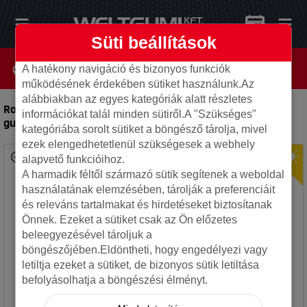
Süti beállítások
A hatékony navigáció és bizonyos funkciók
működésének érdekében sütiket használunk.Az
alábbiakban az egyes kategóriák alatt részletes
Royal black 195/50R15 82V Royal Performance TL
-
Autó
információkat talál minden sütiről.A "Szükséges"
gumi
kategóriába sorolt sütiket a böngésző tárolja, mivel
ezek elengedhetetlenül szükségesek a webhely
alapvető funkcióihoz.
A harmadik féltől származó sütik segítenek a weboldal
használatának elemzésében, tárolják a preferenciáit
és releváns tartalmakat és hirdetéseket biztosítanak
Önnek. Ezeket a sütiket csak az Ön előzetes
beleegyezésével tároljuk a
böngészőjében.Eldöntheti, hogy engedélyezi vagy
letiltja ezeket a sütiket, de bizonyos sütik letiltása
befolyásolhatja a böngészési élményt.