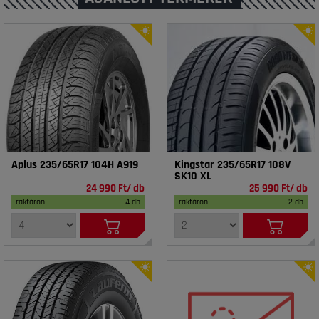
Aplus 235/65R17 104H A919
Kingstar 235/65R17 108V
SK10 XL
24 990 Ft/ db
25 990 Ft/ db
raktáron
4 db
raktáron
2 db