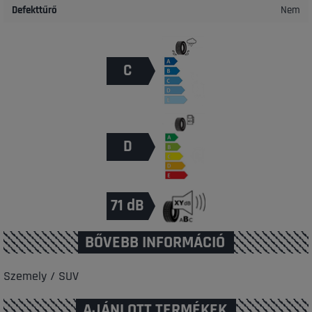
Defekttűrő
Nem
C
D
71 dB
BŐVEBB INFORMÁCIÓ
Szemely / SUV
AJÁNLOTT TERMÉKEK