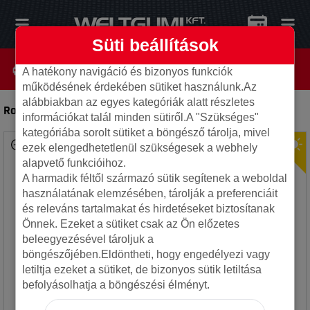
Süti beállítások
A hatékony navigáció és bizonyos funkciók
működésének érdekében sütiket használunk.Az
alábbiakban az egyes kategóriák alatt részletes
Royal black 235/65R17 104H Royal Sport TL
-
Autó gumi
információkat talál minden sütiről.A "Szükséges"
kategóriába sorolt sütiket a böngésző tárolja, mivel
ezek elengedhetetlenül szükségesek a webhely
alapvető funkcióihoz.
A harmadik féltől származó sütik segítenek a weboldal
használatának elemzésében, tárolják a preferenciáit
és releváns tartalmakat és hirdetéseket biztosítanak
Önnek. Ezeket a sütiket csak az Ön előzetes
beleegyezésével tároljuk a
böngészőjében.Eldöntheti, hogy engedélyezi vagy
letiltja ezeket a sütiket, de bizonyos sütik letiltása
befolyásolhatja a böngészési élményt.