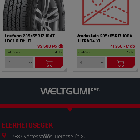
Laufenn 235/65R17 104T
Vredestein 235/65R17 108V
LD01 X Fit HT
ULTRAC+ XL
33 500 Ft/ db
41 250 Ft/ db
raktáron
4 db
raktáron
4 db
ELÉRHETŐSÉGEK
2837 Vértesszőlős, Gerecse út 2.