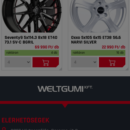
Seventy9 5x114.3 8x18 ET40
Oxxo 5x105 6x15 ET38 56.6
73.1 SV-C BGRIL
NARVI SILVER
69 990 Ft/ db
22 990 Ft/ db
raktáron
4 db
raktáron
16 db
ELÉRHETŐSÉGEK