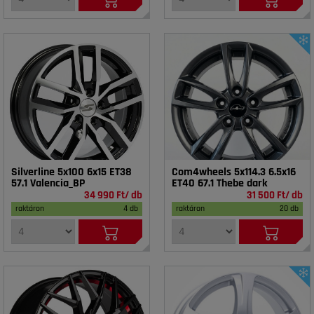
Silverline 5x100 6x15 ET38
Com4wheels 5x114.3 6.5x16
57.1 Valencia_BP
ET40 67.1 Thebe dark
34 990 Ft/ db
31 500 Ft/ db
raktáron
4 db
raktáron
20 db