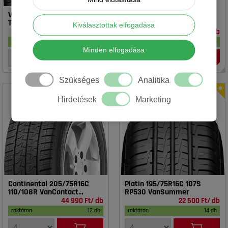
Vredestein 195/65R15 91T T-
Rotalla 195/65R15 91V RH02
TRAC 2 DOT23
Kiválasztottak elfogadása
16 990 Ft/ db
14 990 Ft/ db
raktáron
17 db
raktáron
20 db
Minden elfogadása
Szükséges
Analitika
Hirdetések
Marketing
Continental 205/75R16C
Platin 195/75R16C 107S
110/108R VanContact
RP530 VanSummer
4Season
44 990 Ft/ db
22 500 Ft/ db
raktáron
12 db
raktáron
14 db