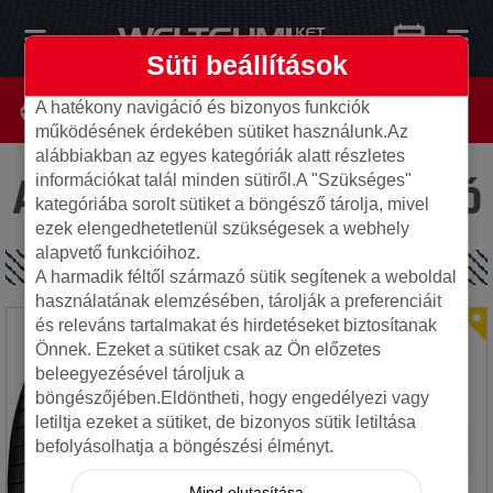
Süti beállítások
A hatékony navigáció és bizonyos funkciók
működésének érdekében sütiket használunk.Az
alábbiakban az egyes kategóriák alatt részletes
Az oldal nem található
információkat talál minden sütiről.A "Szükséges"
kategóriába sorolt sütiket a böngésző tárolja, mivel
ezek elengedhetetlenül szükségesek a webhely
alapvető funkcióihoz.
SPECIÁLIS AJÁNLATOK
A harmadik féltől származó sütik segítenek a weboldal
használatának elemzésében, tárolják a preferenciáit
és releváns tartalmakat és hirdetéseket biztosítanak
Önnek. Ezeket a sütiket csak az Ön előzetes
beleegyezésével tároljuk a
böngészőjében.Eldöntheti, hogy engedélyezi vagy
letiltja ezeket a sütiket, de bizonyos sütik letiltása
befolyásolhatja a böngészési élményt.
Mind elutasítása