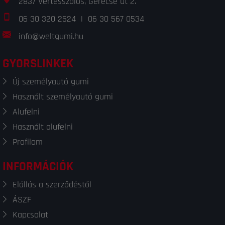
2837 Vértesszőlős, Gerecse út 2.
06 30 320 2524
|
06 30 567 0534
info@weltgumi.hu
GYORSLINKEK
Új személyautó gumi
Használt személyautó gumi
Alufelni
Használt alufelni
Profilom
INFORMÁCIÓK
Elállás a szerződéstől
ÁSZF
Kapcsolat