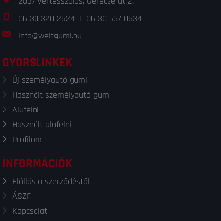
2837 Vértesszőlős, Gerecse út 2.
06 30 320 2524
|
06 30 567 0534
info@weltgumi.hu
GYORSLINKEK
Új személyautó gumi
Használt személyautó gumi
Alufelni
Használt alufelni
Profilom
INFORMÁCIÓK
Elállás a szerződéstől
ÁSZF
Kapcsolat