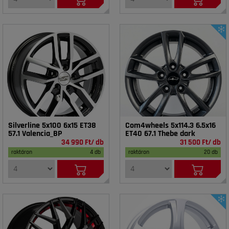
Silverline 5x100 6x15 ET38
Com4wheels 5x114.3 6.5x16
57.1 Valencia_BP
ET40 67.1 Thebe dark
34 990 Ft/ db
31 500 Ft/ db
raktáron
4 db
raktáron
20 db