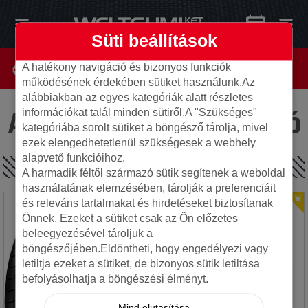
Süti beállítások
A hatékony navigáció és bizonyos funkciók
működésének érdekében sütiket használunk.Az
alábbiakban az egyes kategóriák alatt részletes
Az oldal nem található
információkat talál minden sütiről.A "Szükséges"
kategóriába sorolt sütiket a böngésző tárolja, mivel
ezek elengedhetetlenül szükségesek a webhely
alapvető funkcióihoz.
SPECIÁLIS AJÁNLATOK
A harmadik féltől származó sütik segítenek a weboldal
használatának elemzésében, tárolják a preferenciáit
és releváns tartalmakat és hirdetéseket biztosítanak
Önnek. Ezeket a sütiket csak az Ön előzetes
beleegyezésével tároljuk a
böngészőjében.Eldöntheti, hogy engedélyezi vagy
letiltja ezeket a sütiket, de bizonyos sütik letiltása
befolyásolhatja a böngészési élményt.
Mind elutasítása