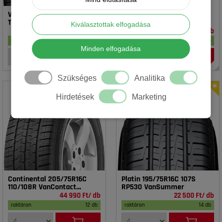
Vredestein 195/65R15 91T T-
Rotalla 195/65R15 91V RH02
TRAC 2 DOT23
Kiválasztottak elfogadása
16 990 Ft/ db
14 990 Ft/ db
raktáron
17 db
raktáron
18 db
Minden elfogadása
Szükséges
Analitika
Hirdetések
Marketing
Continental 205/75R16C
Platin 195/75R16C 107S
110/108R VanContact
RP530 VanSummer
4Season
44 990 Ft/ db
22 500 Ft/ db
raktáron
12 db
raktáron
14 db