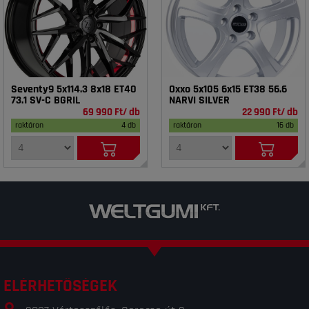
Seventy9 5x114.3 8x18 ET40
Oxxo 5x105 6x15 ET38 56.6
73.1 SV-C BGRIL
NARVI SILVER
69 990 Ft/ db
22 990 Ft/ db
raktáron
4 db
raktáron
16 db
ELÉRHETŐSÉGEK