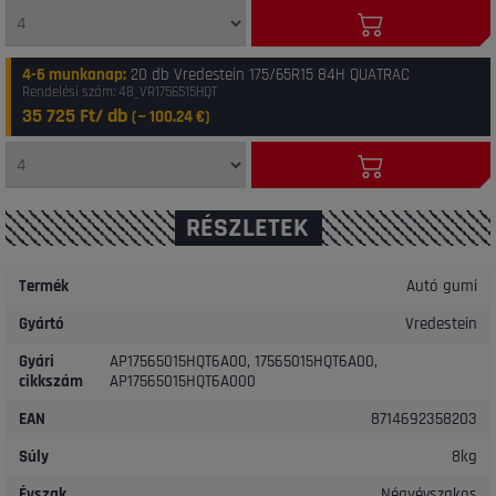
4-6 munkanap
:
20 db Vredestein 175/65R15 84H QUATRAC
Rendelési szám: 48_VR1756515HQT
35 725 Ft/ db
(~
100.24
€)
RÉSZLETEK
Termék
Autó gumi
Gyártó
Vredestein
Gyári
AP17565015HQT6A00, 17565015HQT6A00,
cikkszám
AP17565015HQT6A000
EAN
8714692358203
Súly
8kg
Évszak
Négyévszakos