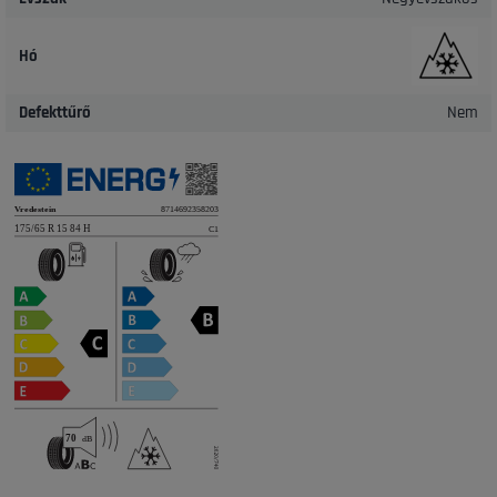
Hó
Defekttűrő
Nem