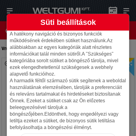
Süti beállítások
A hatékony navigáció és bizonyos funkciók
működésének érdekében sütiket használunk.Az
alábbiakban az egyes kategóriák alatt részletes
Vredestein 175/65R15 84H Quatrac
-
Autó gumi
információkat talál minden sütiről.A "Szükséges"
kategóriába sorolt sütiket a böngésző tárolja, mivel
ezek elengedhetetlenül szükségesek a webhely
alapvető funkcióihoz.
A harmadik féltől származó sütik segítenek a weboldal
használatának elemzésében, tárolják a preferenciáit
és releváns tartalmakat és hirdetéseket biztosítanak
Önnek. Ezeket a sütiket csak az Ön előzetes
beleegyezésével tároljuk a
böngészőjében.Eldöntheti, hogy engedélyezi vagy
letiltja ezeket a sütiket, de bizonyos sütik letiltása
befolyásolhatja a böngészési élményt.