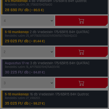
4-5 munkanap
:
4 db Vredestein 175/65R15 84H Quatrac
Rendelési szám: 38_17565015HQT6A00
28 690 Ft/ db
(~
80.5
€)
5-10 munkanap
:
2 db Vredestein 175/65R15 84H QUATRAC
Rendelési szám: 25_AP175650150001VROW15017565HQUC0
29 025 Ft/ db
(~
81.44
€)
Augusztus 17-re
:
3 db Vredestein 175/65R15 84H QUATRAC
Rendelési szám: 16_AP17565015HQT6A00VRE
30 225 Ft/ db
(~
84.81
€)
5-10 munkanap
:
16 db Vredestein 175/65R15 84H Quatrac
Rendelési szám: 27_VR8203
35 025 Ft/ db
(~
98.27
€)