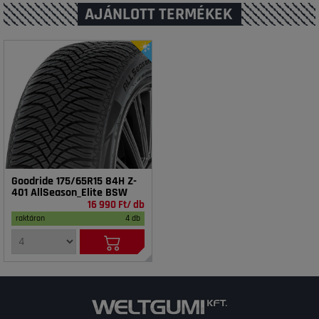
AJÁNLOTT TERMÉKEK
Goodride 175/65R15 84H Z-
401 AllSeason_Elite BSW
16 990 Ft/ db
raktáron
4 db