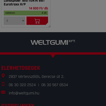
Landspider 185/70R14 88T
Eurotraxx H/P
14 900 Ft/ db
raktáron
4 db
ELÉRHETŐSÉGEK
2837 Vértesszőlős, Gerecse út 2.
06 30 320 2524
|
06 30 567 0534
info@weltgumi.hu