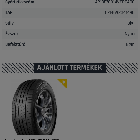
Gyári cikkszám
AP18570014VSPCA00
EAN
8714692341496
Súly
8kg
Évszak
Nyári
Defekttűrő
Nem
AJÁNLOTT TERMÉKEK