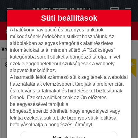
Süti beállítások
A hatékony navigáció és bizonyos funkciók
működésének érdekében sütiket használunk.Az
alábbiakban az egyes kategóriák alatt részletes
Vredestein 185/70R14 88V SPRINT CLASSIC
-
Autó gumi
információkat talál minden sütiről.A "Szükséges"
kategóriába sorolt sütiket a böngésző tárolja, mivel
ezek elengedhetetlenül szükségesek a webhely
alapvető funkcióihoz.
A harmadik féltől származó sütik segítenek a weboldal
használatának elemzésében, tárolják a preferenciáit
és releváns tartalmakat és hirdetéseket biztosítanak
Önnek. Ezeket a sütiket csak az Ön előzetes
beleegyezésével tároljuk a
böngészőjében.Eldöntheti, hogy engedélyezi vagy
letiltja ezeket a sütiket, de bizonyos sütik letiltása
befolyásolhatja a böngészési élményt.
Mind elutasítása