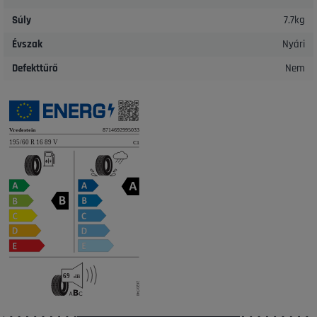
Súly
7.7kg
Évszak
Nyári
Defekttűrő
Nem