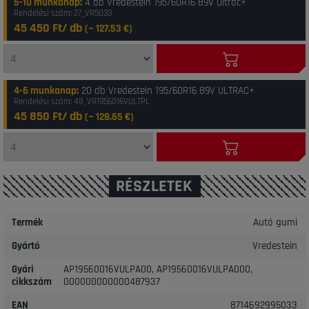
5-10 munkanap
:
4 db Vredestein 195/60R16 89V Ultrac+
Rendelési szám: 27_VR5033
45 450 Ft/ db
(~
127.53
€)
4-6 munkanap
:
20 db Vredestein 195/60R16 89V ULTRAC+
Rendelési szám: 48_VR1956016VULTPL
45 850 Ft/ db
(~
128.65
€)
RÉSZLETEK
Termék
Autó gumi
Gyártó
Vredestein
Gyári
AP19560016VULPA00, AP19560016VULPA000,
cikkszám
000000000000487937
EAN
8714692995033