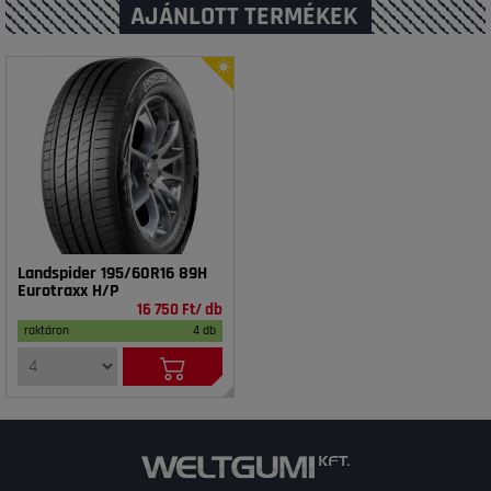
AJÁNLOTT TERMÉKEK
Landspider 195/60R16 89H
Eurotraxx H/P
16 750 Ft/ db
raktáron
4 db