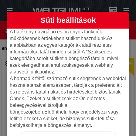
Süti beállítások
A hatékony navigáció és bizonyos funkciók
működésének érdekében sütiket használunk.Az
alábbiakban az egyes kategóriák alatt részletes
Vredestein 195/60R16 89V Ultrac+
-
Autó gumi
információkat talál minden sütiről.A "Szükséges"
kategóriába sorolt sütiket a böngésző tárolja, mivel
ezek elengedhetetlenül szükségesek a webhely
alapvető funkcióihoz.
A harmadik féltől származó sütik segítenek a weboldal
használatának elemzésében, tárolják a preferenciáit
és releváns tartalmakat és hirdetéseket biztosítanak
Önnek. Ezeket a sütiket csak az Ön előzetes
beleegyezésével tároljuk a
böngészőjében.Eldöntheti, hogy engedélyezi vagy
letiltja ezeket a sütiket, de bizonyos sütik letiltása
befolyásolhatja a böngészési élményt.