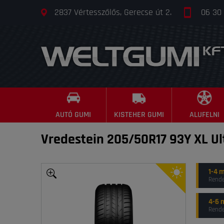
2837 Vértesszőlős, Gerecse út 2.
06 30
AUTÓ GUMI
KISTEHER GUMI
ALUFELNI
Vredestein 205/50R17 93Y XL Ul
1-4 
Rende
4-6 
Rende