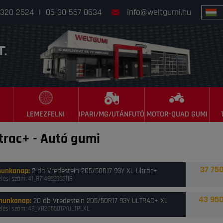
 320 2524
|
06 30 567 0534
info@weltgumi.hu
LEMEZFELNI
IPARI/MG/UTÁNFUTÓ
MOTOR-QUAD GUMI
trac+
-
Autó gumi
37 750
munkanap
:
2 db Vredestein 205/50R17 93Y XL Ultrac+
lési szám: 41_8714692995118
43 950
munkanap
:
20 db Vredestein 205/50R17 93Y ULTRAC+ XL
lési szám: 48_VR2055017YULTPLXL