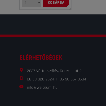
KOSÁRBA
ELÉRHETŐSÉGEK
2837 Vértesszőlős, Gerecse út 2.
06 30 320 2524
|
06 30 567 0534
info@weltgumi.hu