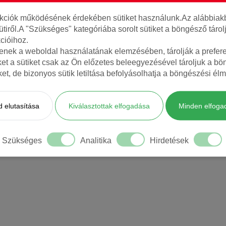
nkciók működésének érdekében sütiket használunk.Az alábbiakb
ütiről.A "Szükséges" kategóriába sorolt sütiket a böngésző táro
cióihoz.
tenek a weboldal használatának elemzésében, tárolják a preferen
AJÁNLOTT TERMÉKEK
ket a sütiket csak az Ön előzetes beleegyezésével tároljuk a b
iket, de bizonyos sütik letiltása befolyásolhatja a böngészési élm
 elutasítása
Kiválasztottak elfogadása
Minden elfoga
Szükséges
Analitika
Hirdetések