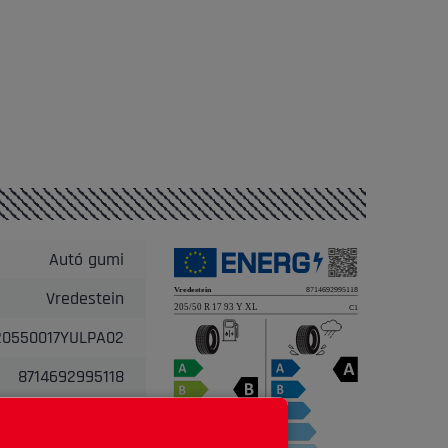
Autó gumi
Vredestein
20550017YULPA02
8714692995118
8.8kg