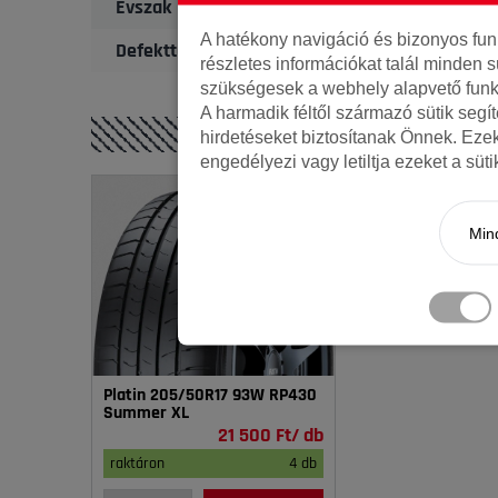
Évszak
A hatékony navigáció és bizonyos fu
Defekttűrő
részletes információkat talál minden s
szükségesek a webhely alapvető funk
A harmadik féltől származó sütik segí
hirdetéseket biztosítanak Önnek. Eze
engedélyezi vagy letiltja ezeket a süt
Mind
Platin 205/50R17 93W RP430
Summer XL
21 500 Ft/ db
raktáron
4 db