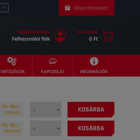
Időpontfoglalás
Bejelentkezés
0 termék
Felhasználói fiók
0 Ft
TARTOZÉKOK
KAPCSOLAT
INFORMÁCIÓK
 Ft/ db
(~
KOSÁRBA
107.14
€)
 Ft/ db
(~
KOSÁRBA
124.74
€)