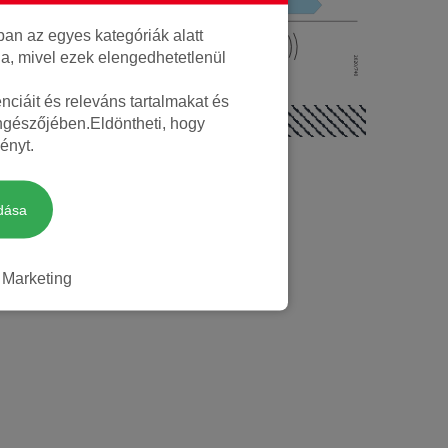
Nyári
an az egyes kategóriák alatt
Nem
lja, mivel ezek elengedhetetlenül
ciáit és releváns tartalmakat és
öngészőjében.Eldöntheti, hogy
ényt.
dása
Marketing