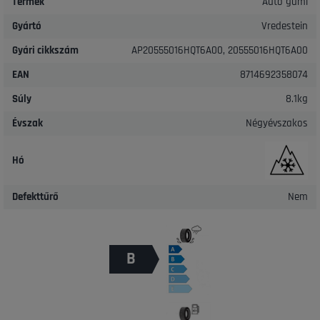
Termék
Autó gumi
Gyártó
Vredestein
Gyári cikkszám
AP20555016HQT6A00, 20555016HQT6A00
EAN
8714692358074
Súly
8.1kg
Évszak
Négyévszakos
Hó
Defekttűrő
Nem
B