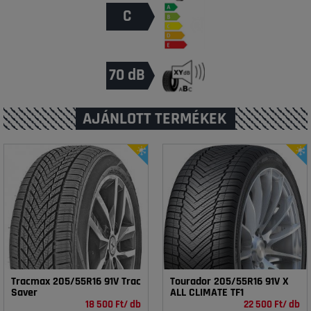
C
70 dB
AJÁNLOTT TERMÉKEK
Tracmax 205/55R16 91V Trac
Tourador 205/55R16 91V X
Saver
ALL CLIMATE TF1
18 500 Ft/ db
22 500 Ft/ db