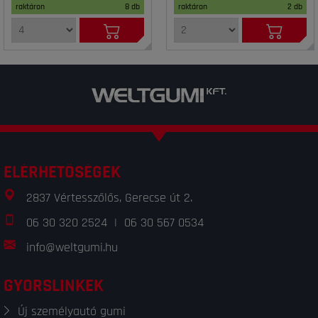
raktáron
8 db
raktáron
2 db
ELÉRHETŐSÉGEK
2837 Vértesszőlős, Gerecse út 2.
06 30 320 2524
|
06 30 567 0534
info@weltgumi.hu
GYORSLINKEK
Új személyautó gumi