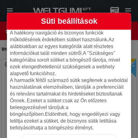
Süti beállítások
A hatékony navigáció és bizonyos funkciók
működésének érdekében sütiket használunk.Az
alábbiakban az egyes kategóriák alatt részletes
Vredestein 205/55R16 91H Quatrac
-
Autó gumi
információkat talál minden sütiről.A "Szükséges"
kategóriába sorolt sütiket a böngésző tárolja, mivel
ezek elengedhetetlenül szükségesek a webhely
alapvető funkcióihoz.
A harmadik féltől származó sütik segítenek a weboldal
használatának elemzésében, tárolják a preferenciáit
és releváns tartalmakat és hirdetéseket biztosítanak
Önnek. Ezeket a sütiket csak az Ön előzetes
beleegyezésével tároljuk a
böngészőjében.Eldöntheti, hogy engedélyezi vagy
letiltja ezeket a sütiket, de bizonyos sütik letiltása
befolyásolhatja a böngészési élményt.