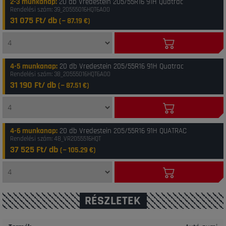
2-3 munkanap
:
20 db Vredestein 205/55R16 91H Quatrac
Rendelési szám: 39_20555016HQT6A00
31 075 Ft/ db
(~
87.19
€)
4-5 munkanap
:
20 db Vredestein 205/55R16 91H Quatrac
Rendelési szám: 38_20555016HQT6A00
31 190 Ft/ db
(~
87.51
€)
4-6 munkanap
:
20 db Vredestein 205/55R16 91H QUATRAC
Rendelési szám: 48_VR2055516HQT
37 525 Ft/ db
(~
105.29
€)
RÉSZLETEK