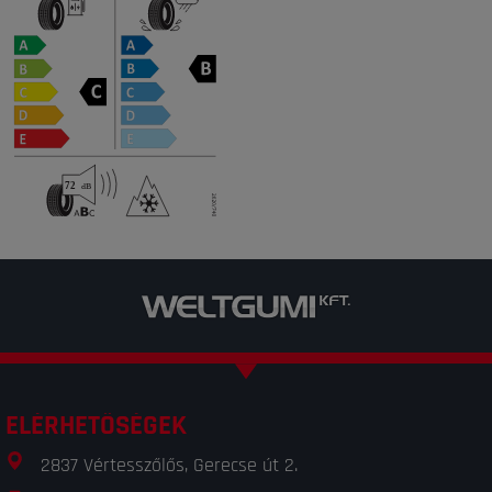
ELÉRHETŐSÉGEK
2837 Vértesszőlős, Gerecse út 2.