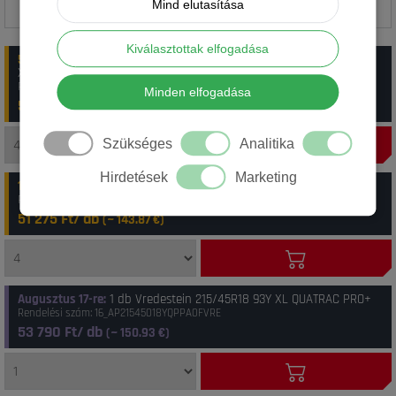
Mind elutasítása
Kiválasztottak elfogadása
5-10 munkanap
:
20 db Vredestein 215/45R18 93Y Quatrac Pro Plus
XL FSL
Rendelési szám: 43_12VR21545R180Y-1702N
Minden elfogadása
51 125 Ft/ db
(~
143.45
€)
Szükséges
Analitika
Hirdetések
Marketing
1-4 munkanap
:
20 db Vredestein 215/45R18 93Y XL QUATRAC PRO+
Rendelési szám: 41_8714692984143
51 275 Ft/ db
(~
143.87
€)
Augusztus 17-re
:
1 db Vredestein 215/45R18 93Y XL QUATRAC PRO+
Rendelési szám: 16_AP21545018YQPPA0FVRE
53 790 Ft/ db
(~
150.93
€)