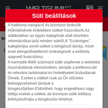
Süti beállítások
A hatékony navigáció és bizonyos funkciók
működésének érdekében sütiket használunk.Az
alábbiakban az egyes kategóriák alatt részletes
Vredestein 215/45R18 93Y Quatrac Pro+ XL
-
Autó gumi
információkat talál minden sütiről.A "Szükséges"
kategóriába sorolt sütiket a böngésző tárolja, mivel
ezek elengedhetetlenül szükségesek a webhely
alapvető funkcióihoz.
A harmadik féltől származó sütik segítenek a weboldal
használatának elemzésében, tárolják a preferenciáit
és releváns tartalmakat és hirdetéseket biztosítanak
Önnek. Ezeket a sütiket csak az Ön előzetes
beleegyezésével tároljuk a
böngészőjében.Eldöntheti, hogy engedélyezi vagy
letiltja ezeket a sütiket, de bizonyos sütik letiltása
befolyásolhatja a böngészési élményt.