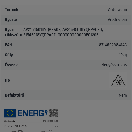
Termék
Autó gumi
Gyártó
Vredestein
Gyári
AP21545018YQPPA0F, AP21545018YQPPA0F0,
cikkszám
21545018YQPPA0F, 000000000000501205
EAN
8714692984143
Súly
12kg
Évszak
Négyévszakos
Hó
Defekttűrő
Nem