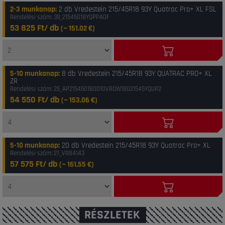
2-3 munkanap
:
2 db Vredestein 215/45R18 93Y Quatrac Pro+ XL FSL
Rendelési szám: 39_21545018YQPPA0F
53 825 Ft/ db
(~
151.02
€)
5-10 munkanap
:
8 db Vredestein 215/45R18 93Y QUATRAC PRO+ XL
ZR
Rendelési szám: 25_AP215450180010VROW18021545YQUR2
54 550 Ft/ db
(~
153.06
€)
5-10 munkanap
:
20 db Vredestein 215/45R18 93Y Quatrac Pro+ XL
Rendelési szám: 27_VR84143
57 575 Ft/ db
(~
161.55
€)
RÉSZLETEK