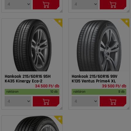
Hankook 215/60R16 95H
Hankook 215/60R16 99V
K435 Kinergy Eco-2
K135 Ventus Prime4 XL
34 500 Ft/ db
39 500 Ft/ db
raktáron
10 db
raktáron
8 db