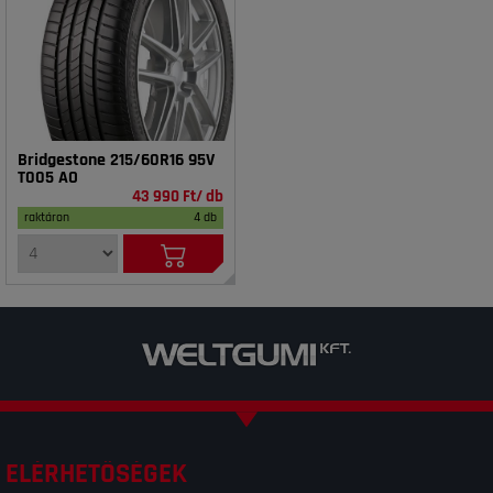
Bridgestone 215/60R16 95V
T005 AO
43 990 Ft/ db
raktáron
4 db
ELÉRHETŐSÉGEK