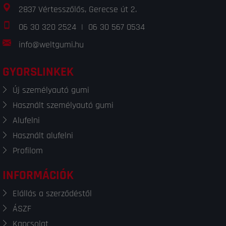
2837 Vértesszőlős, Gerecse út 2.
06 30 320 2524
|
06 30 567 0534
info@weltgumi.hu
GYORSLINKEK
Új személyautó gumi
Használt személyautó gumi
Alufelni
Használt alufelni
Profilom
INFORMÁCIÓK
Elállás a szerződéstől
ÁSZF
Kapcsolat