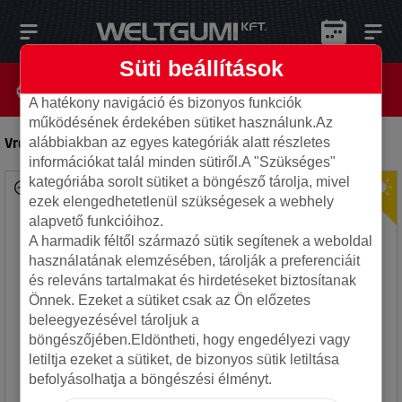
Süti beállítások
A hatékony navigáció és bizonyos funkciók
működésének érdekében sütiket használunk.Az
Vredestein 215/60R16 95V Ultrac+
-
Autó gumi
alábbiakban az egyes kategóriák alatt részletes
információkat talál minden sütiről.A "Szükséges"
kategóriába sorolt sütiket a böngésző tárolja, mivel
ezek elengedhetetlenül szükségesek a webhely
alapvető funkcióihoz.
A harmadik féltől származó sütik segítenek a weboldal
használatának elemzésében, tárolják a preferenciáit
és releváns tartalmakat és hirdetéseket biztosítanak
Önnek. Ezeket a sütiket csak az Ön előzetes
beleegyezésével tároljuk a
böngészőjében.Eldöntheti, hogy engedélyezi vagy
letiltja ezeket a sütiket, de bizonyos sütik letiltása
befolyásolhatja a böngészési élményt.