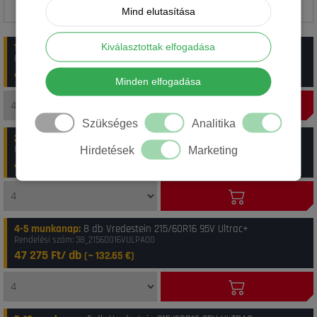
Mind elutasítása
1-4 munkanap
:
8 db Vredestein 215/60R16 95V Ultrac+
Kiválasztottak elfogadása
Rendelési szám: 41_8714692995316
41 975 Ft/ db
(~
117.77
€)
Minden elfogadása
Szükséges
Analitika
2-3 munkanap
:
20 db Vredestein 215/60R16 95V Ultrac+
Rendelési szám: 39_21560016VULPA00
Hirdetések
Marketing
47 175 Ft/ db
(~
132.37
€)
4-5 munkanap
:
8 db Vredestein 215/60R16 95V Ultrac+
Rendelési szám: 38_21560016VULPA00
47 275 Ft/ db
(~
132.65
€)