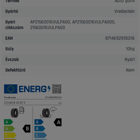
Termék
Autó gumi
Gyártó
Vredestein
Gyári
AP21560016VULPA00, AP21560016VULPA000,
cikkszám
21560016VULPA00
EAN
8714692995316
Súly
10kg
Évszak
Nyári
Defekttűrő
Nem