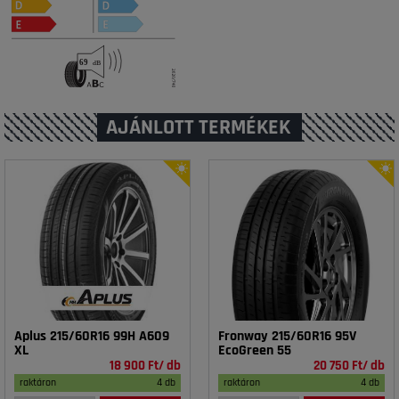
AJÁNLOTT TERMÉKEK
Aplus 215/60R16 99H A609
Fronway 215/60R16 95V
XL
EcoGreen 55
18 900 Ft/ db
20 750 Ft/ db
raktáron
4 db
raktáron
4 db