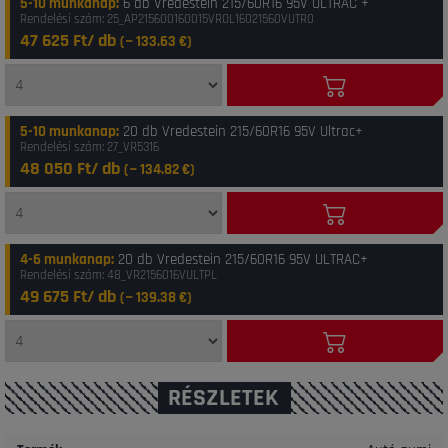
5-10 munkanap
:
6 db Vredestein 215/60R16 95V ULTRAC +
Rendelési szám: 25_AP215600160015VROL16021560VUTR0
47 625 Ft/ db
(~
133.63
€)
5-10 munkanap
:
20 db Vredestein 215/60R16 95V Ultrac+
Rendelési szám: 27_VR5316
48 050 Ft/ db
(~
134.82
€)
4-6 munkanap
:
20 db Vredestein 215/60R16 95V ULTRAC+
Rendelési szám: 48_VR2156016VULTPL
49 675 Ft/ db
(~
139.38
€)
RÉSZLETEK