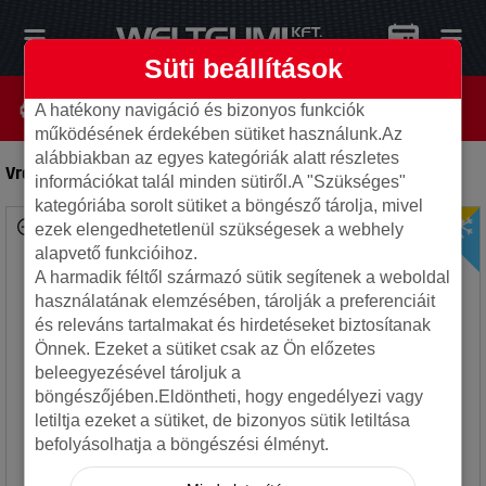
Süti beállítások
A hatékony navigáció és bizonyos funkciók
működésének érdekében sütiket használunk.Az
alábbiakban az egyes kategóriák alatt részletes
Vredestein 225/40R18 92W Quatrac XL FSL
-
Autó gumi
információkat talál minden sütiről.A "Szükséges"
kategóriába sorolt sütiket a böngésző tárolja, mivel
ezek elengedhetetlenül szükségesek a webhely
alapvető funkcióihoz.
A harmadik féltől származó sütik segítenek a weboldal
használatának elemzésében, tárolják a preferenciáit
és releváns tartalmakat és hirdetéseket biztosítanak
Önnek. Ezeket a sütiket csak az Ön előzetes
beleegyezésével tároljuk a
böngészőjében.Eldöntheti, hogy engedélyezi vagy
letiltja ezeket a sütiket, de bizonyos sütik letiltása
befolyásolhatja a böngészési élményt.