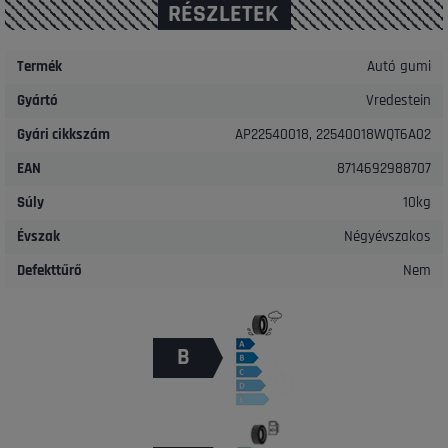
RÉSZLETEK
Termék
Autó gumi
Gyártó
Vredestein
Gyári cikkszám
AP22540018, 22540018WQT6A02
EAN
8714692988707
Súly
10kg
Évszak
Négyévszakos
Defekttűrő
Nem
B