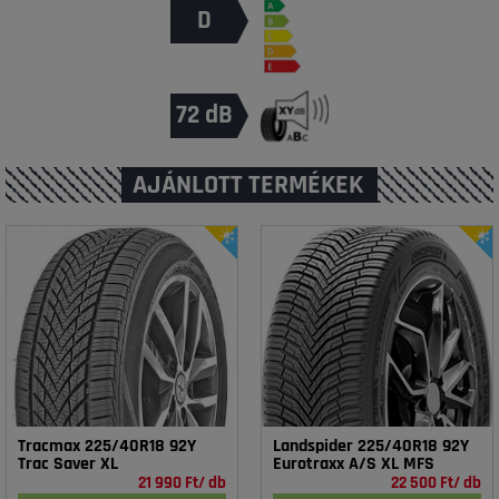
D
72 dB
AJÁNLOTT TERMÉKEK
Tracmax 225/40R18 92Y
Landspider 225/40R18 92Y
Trac Saver XL
Eurotraxx A/S XL MFS
21 990 Ft/ db
22 500 Ft/ db