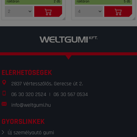
raktáron
2 db
raktáron
5 db
ELÉRHETŐSÉGEK
2837 Vértesszőlős, Gerecse út 2.
06 30 320 2524
|
06 30 567 0534
info@weltgumi.hu
GYORSLINKEK
Új személyautó gumi