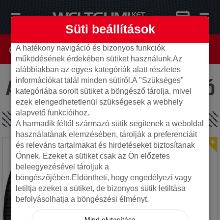
Süti beállítások
A hatékony navigáció és bizonyos funkciók
működésének érdekében sütiket használunk.Az
alábbiakban az egyes kategóriák alatt részletes
Az oldal nem található
információkat talál minden sütiről.A "Szükséges"
kategóriába sorolt sütiket a böngésző tárolja, mivel
ezek elengedhetetlenül szükségesek a webhely
alapvető funkcióihoz.
SPECIÁLIS AJÁNLATOK
A harmadik féltől származó sütik segítenek a weboldal
használatának elemzésében, tárolják a preferenciáit
és releváns tartalmakat és hirdetéseket biztosítanak
Önnek. Ezeket a sütiket csak az Ön előzetes
beleegyezésével tároljuk a
böngészőjében.Eldöntheti, hogy engedélyezi vagy
letiltja ezeket a sütiket, de bizonyos sütik letiltása
befolyásolhatja a böngészési élményt.
Mind elutasítása