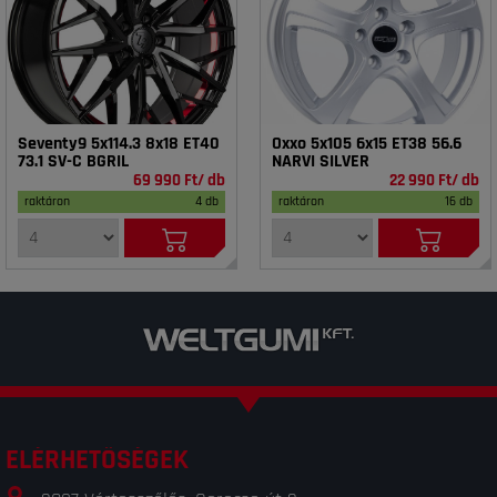
Seventy9 5x114.3 8x18 ET40
Oxxo 5x105 6x15 ET38 56.6
73.1 SV-C BGRIL
NARVI SILVER
69 990 Ft/ db
22 990 Ft/ db
raktáron
4 db
raktáron
16 db
ELÉRHETŐSÉGEK