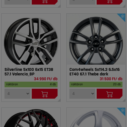
Silverline 5x100 6x15 ET38
Com4wheels 5x114.3 6.5x16
57.1 Valencia_BP
ET40 67.1 Thebe dark
34 990 Ft/ db
31 500 Ft/ db
raktáron
4 db
raktáron
20 db