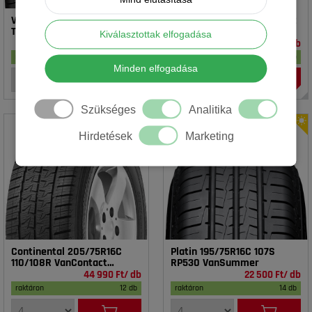
Vredestein 195/65R15 91T T-
Rotalla 195/65R15 91V RH02
TRAC 2 DOT23
Kiválasztottak elfogadása
16 990 Ft/ db
14 990 Ft/ db
raktáron
17 db
raktáron
20 db
Minden elfogadása
Szükséges
Analitika
Hirdetések
Marketing
Continental 205/75R16C
Platin 195/75R16C 107S
110/108R VanContact
RP530 VanSummer
4Season
44 990 Ft/ db
22 500 Ft/ db
raktáron
12 db
raktáron
14 db