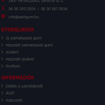
2837 Vértesszőlős, Gerecse út 2.
06 30 320 2524
|
06 30 567 0534
info@weltgumi.hu
GYORSLINKEK
Új személyautó gumi
Használt személyautó gumi
Alufelni
Használt alufelni
Profilom
INFORMÁCIÓK
Elállás a szerződéstől
ÁSZF
Kapcsolat