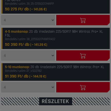
Rendelési szám: 39_25-22550017HWPP
50 275 Ft/ db
(~
141.06
€)
4-5 munkanap
:
20 db Vredestein 225/50R17 98H Wintrac Pro+ XL
FSL
Rendelési szám: 38_22550017HWPPA02
50 390 Ft/ db
(~
141.39
€)
5-10 munkanap
:
20 db Vredestein 225/50R17 98H Wintrac Pro+ XL
Rendelési szám: 27_VS02782
51 390 Ft/ db
(~
144.19
€)
RÉSZLETEK