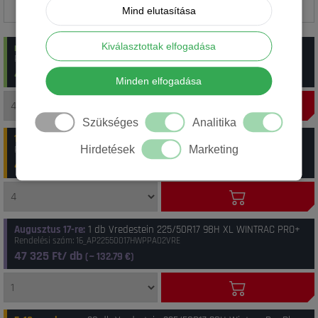
Mind elutasítása
Kiválasztottak elfogadása
raktáron
:
4 db Vredestein 225/50R17 98H Wintrac Pro_Plus XL
Rendelési szám: 13_22550R17HWINPRP
44 990 Ft/ db
(~
126.23
€)
Minden elfogadása
Szükséges
Analitika
1-4 munkanap
:
20 db Vredestein 225/50R17 98H XL Wintrac Pro+
Hirdetések
Marketing
Rendelési szám: 41_8714692802782
45 090 Ft/ db
(~
126.52
€)
Augusztus 17-re
:
1 db Vredestein 225/50R17 98H XL WINTRAC PRO+
Rendelési szám: 16_AP22550017HWPPA02VRE
47 325 Ft/ db
(~
132.79
€)