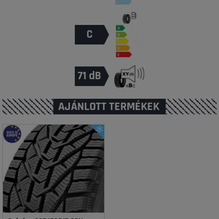
C
71 dB
AJÁNLOTT TERMÉKEK