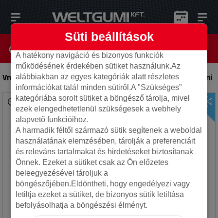
Süti beállítások
A hatékony navigáció és bizonyos funkciók
működésének érdekében sütiket használunk.Az
Vredestein 225/50R17 98H Wintrac Pro+ XL FSL
-
Autó gumi
alábbiakban az egyes kategóriák alatt részletes
információkat talál minden sütiről.A "Szükséges"
kategóriába sorolt sütiket a böngésző tárolja, mivel
ezek elengedhetetlenül szükségesek a webhely
alapvető funkcióihoz.
A harmadik féltől származó sütik segítenek a weboldal
használatának elemzésében, tárolják a preferenciáit
és releváns tartalmakat és hirdetéseket biztosítanak
Önnek. Ezeket a sütiket csak az Ön előzetes
beleegyezésével tároljuk a
böngészőjében.Eldöntheti, hogy engedélyezi vagy
letiltja ezeket a sütiket, de bizonyos sütik letiltása
befolyásolhatja a böngészési élményt.