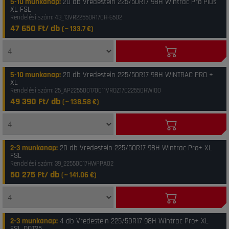
5-10 munkanap
:
20 db Vredestein 225/50R17 98H Wintrac Pro Plus
XL FSL
Rendelési szám: 43_13VR22550R170H-6502
47 650 Ft/ db
(~
133.7
€)
5-10 munkanap
:
20 db Vredestein 225/50R17 98H WINTRAC PRO +
XL
Rendelési szám: 25_AP225500170011VROZ17022550HWIO0
49 390 Ft/ db
(~
138.58
€)
2-3 munkanap
:
20 db Vredestein 225/50R17 98H Wintrac Pro+ XL
FSL
Rendelési szám: 39_22550017HWPPA02
50 275 Ft/ db
(~
141.06
€)
2-3 munkanap
:
4 db Vredestein 225/50R17 98H Wintrac Pro+ XL
FSL DOT25