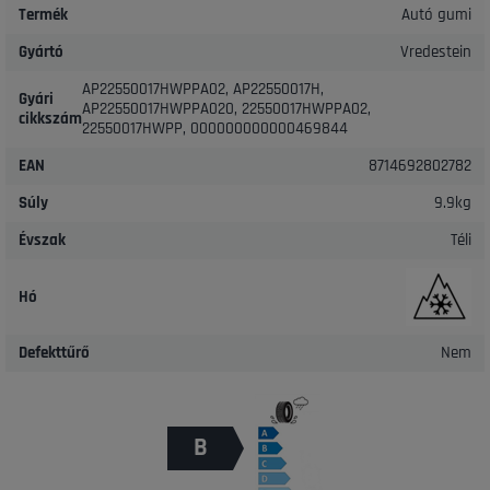
Termék
Autó gumi
Gyártó
Vredestein
AP22550017HWPPA02, AP22550017H,
Gyári
AP22550017HWPPA020, 22550017HWPPA02,
cikkszám
22550017HWPP, 000000000000469844
EAN
8714692802782
Súly
9.9kg
Évszak
Téli
Hó
Defekttűrő
Nem
B