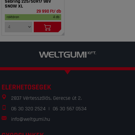
Sebring 225/50R17 98V
SNOW XL
29 990 Ft/ db
raktáron
4 db
ELÉRHETŐSÉGEK
2837 Vértesszőlős, Gerecse út 2.
06 30 320 2524
|
06 30 567 0534
info@weltgumi.hu