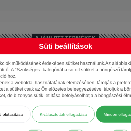
AJÁNLOTT TERMÉKEK
Süti beállítások
nkciók működésének érdekében sütiket használunk.Az alábbiakb
ütiről.A "Szükséges" kategóriába sorolt sütiket a böngésző táro
cióihoz.
tenek a weboldal használatának elemzésében, tárolják a preferen
ket a sütiket csak az Ön előzetes beleegyezésével tároljuk a b
iket, de bizonyos sütik letiltása befolyásolhatja a böngészési élm
17 101W X
Platin 225/55R17 101W RP430
Kumho 225/5
FS
Summer XL
Ecowing XL
 elutasítása
Kiválasztottak elfogadása
Minden elfoga
3 200 Ft/ db
25 750 Ft/ db
8 db
raktáron
4 db
raktáron