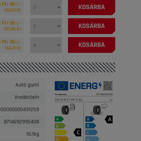
 Ft/ db
(~
KOSÁRBA
132.37
€)
 Ft/ db
(~
KOSÁRBA
137.35
€)
 Ft/ db
(~
KOSÁRBA
144.71
€)
Autó gumi
Vredestein
000000000491259
8714692995408
10.1kg