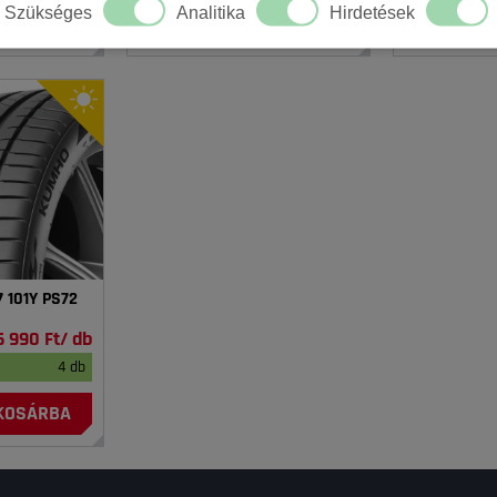
Szükséges
Analitika
Hirdetések
KOSÁRBA
KOSÁRBA
 101Y PS72
6 990 Ft/ db
4 db
KOSÁRBA