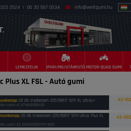
 320 2524
|
06 30 567 0534
info@weltgumi.hu
LEMEZFELNI
IPARI/MG/UTÁNFUTÓ
MOTOR-QUAD GUMI
c Plus XL FSL
-
Autó gumi
43 150
munkanap
:
20 db Vredestein 225/55R17 101Y XL Ultrac+
lési szám: 41_8714692995408
 munkanap
:
20 db Vredestein 225/55R17 101Y Ultrac Plus XL
43 450
lési szám: 43_10VR22555R170Y-9052