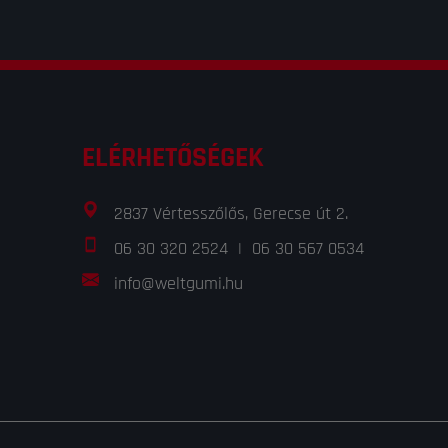
ELÉRHETŐSÉGEK
2837 Vértesszőlős, Gerecse út 2.
06 30 320 2524
|
06 30 567 0534
info@weltgumi.hu