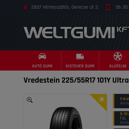
2837 Vértesszőlős, Gerecse út 2.
06 30
AUTÓ GUMI
KISTEHER GUMI
ALUFELNI
Vredestein 225/55R17 101Y Ultra
1-4 
Rende
5-10
FSL
Rende