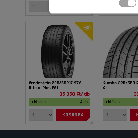
KOSÁRBA
Vredestein 225/55R17 97Y
Kumho 225/55R17
Ultrac Plus FSL
XL
35 850 Ft/ db
3
raktáron
4 db
raktáron
KOSÁRBA