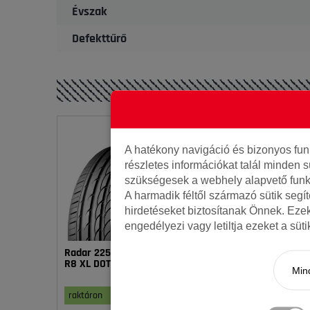
Évszak
Defekttűrő
A hatékony navigáció és bizonyos fu
részletes információkat talál minden s
szükségesek a webhely alapvető funk
A harmadik féltől származó sütik segí
hirdetéseket biztosítanak Önnek. Eze
engedélyezi vagy letiltja ezeket a süt
Radar 225/55R17 101Y DIMAX
Tracmax 225/55R
R8 XL DOT22
Privilo TX-3 XL M
Mind
21 750 Ft/ db
2
raktáron
2 db
raktáron