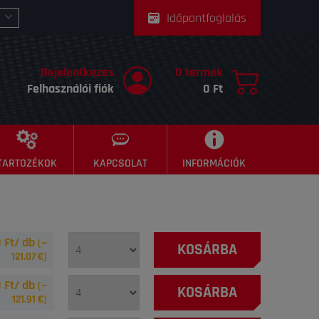
Időpontfoglalás
Bejelentkezés
0 termék
Felhasználói fiók
0 Ft
TARTOZÉKOK
KAPCSOLAT
INFORMÁCIÓK
 Ft/ db
(~
KOSÁRBA
121.07
€)
 Ft/ db
(~
KOSÁRBA
121.91
€)