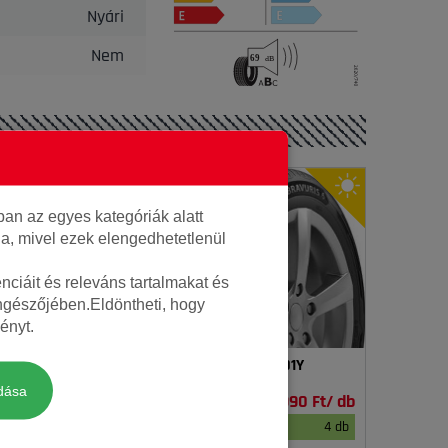
Nyári
Nem
an az egyes kategóriák alatt
lja, mivel ezek elengedhetetlenül
ciáit és releváns tartalmakat és
öngészőjében.Eldöntheti, hogy
ényt.
5R17 101W ES31
Barum 225/55R17 101Y
BRAVURIS 6 XL FR
dása
34 500 Ft/ db
34 990 Ft/ db
4 db
raktáron
4 db