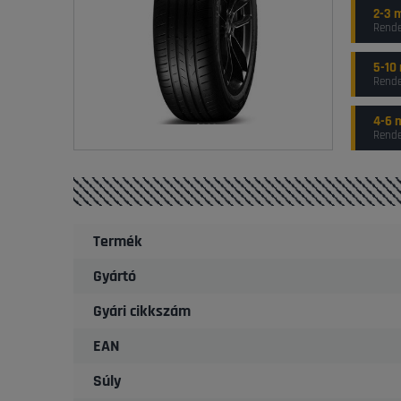
2-3 
Rende
5-10
Rende
4-6 
Rende
Termék
Gyártó
Gyári cikkszám
EAN
Súly