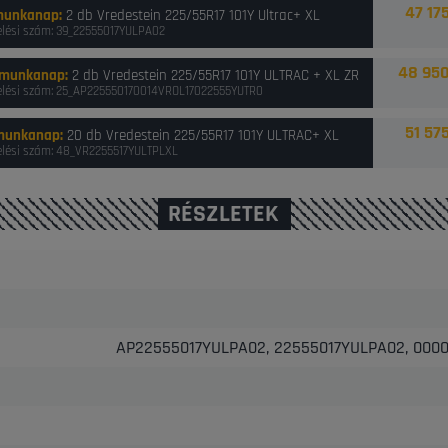
47 175
munkanap
:
2 db Vredestein 225/55R17 101Y Ultrac+ XL
lési szám: 39_22555017YULPA02
48 950
 munkanap
:
2 db Vredestein 225/55R17 101Y ULTRAC + XL ZR
lési szám: 25_AP225550170014VROL17022555YUTR0
51 575
munkanap
:
20 db Vredestein 225/55R17 101Y ULTRAC+ XL
lési szám: 48_VR2255517YULTPLXL
RÉSZLETEK
AP22555017YULPA02, 22555017YULPA02, 000