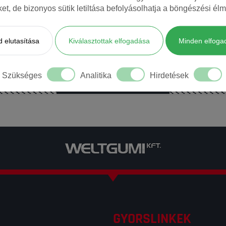
iket, de bizonyos sütik letiltása befolyásolhatja a böngészési élm
 elutasítása
Kiválasztottak elfogadása
Minden elfoga
Szükséges
Analitika
Hirdetések
BŐVEBB INFORMÁCIÓ
GYORSLINKEK