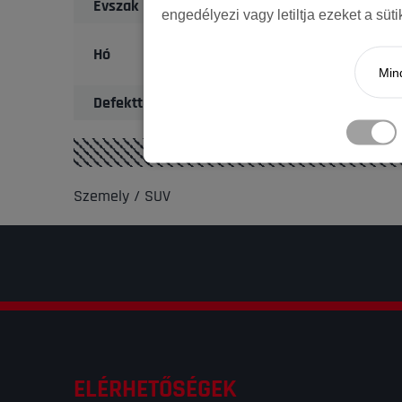
Évszak
engedélyezi vagy letiltja ezeket a süt
Hó
Mind
Defekttűrő
Szemely / SUV
ELÉRHETŐSÉGEK