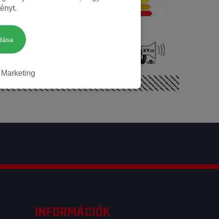
Téli
ényt.
dása
71 dB
Nem
Marketing
INFORMÁCIÓK