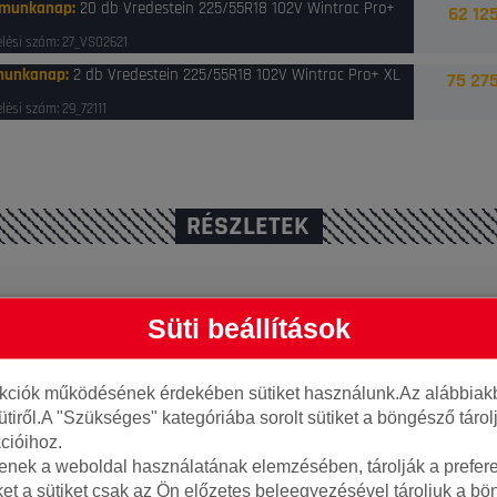
 munkanap
:
20 db Vredestein 225/55R18 102V Wintrac Pro+
62 125
lési szám: 27_VS02621
munkanap
:
2 db Vredestein 225/55R18 102V Wintrac Pro+ XL
75 275
lési szám: 29_72111
RÉSZLETEK
Süti beállítások
AP22555018VWPPA020, 8714692802621, 
nkciók működésének érdekében sütiket használunk.Az alábbiakb
ütiről.A "Szükséges" kategóriába sorolt sütiket a böngésző táro
cióihoz.
tenek a weboldal használatának elemzésében, tárolják a preferen
ket a sütiket csak az Ön előzetes beleegyezésével tároljuk a b