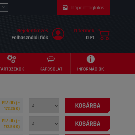
Időpontfoglalás
Bejelentkezés
0 termék
Felhasználói fiók
0 Ft
TARTOZÉKOK
KAPCSOLAT
INFORMÁCIÓK
 Ft/ db
(~
KOSÁRBA
172.25
€)
 Ft/ db
(~
KOSÁRBA
172.54
€)