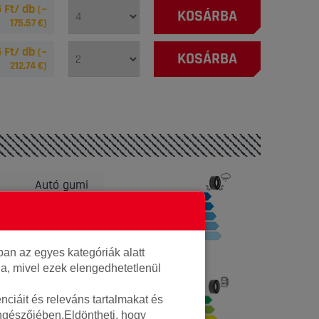
 Ft/ db
(~
KOSÁRBA
175.57
€)
 Ft/ db
(~
KOSÁRBA
212.74
€)
Autó gumi
B
Vredestein
22555018VWPPA02
an az egyes kategóriák alatt
8714692802621
lja, mivel ezek elengedhetetlenül
11.1kg
ciáit és releváns tartalmakat és
C
öngészőjében.Eldöntheti, hogy