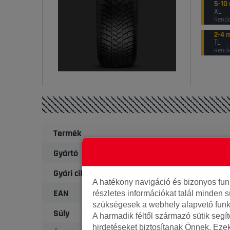
5-10
XL
Rende
2-4 
TL
Rende
Termék
Gyártó
Gyári cikkszám
A hatékony navigáció és bizonyos fu
EAN
részletes információkat talál minden s
szükségesek a webhely alapvető funk
Súly
A harmadik féltől származó sütik segí
hirdetéseket biztosítanak Önnek. Eze