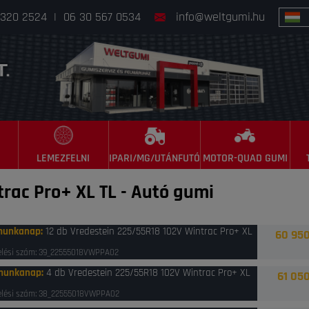
 320 2524
|
06 30 567 0534
info@weltgumi.hu
LEMEZFELNI
IPARI/MG/UTÁNFUTÓ
MOTOR-QUAD GUMI
rac Pro+ XL TL
-
Autó gumi
munkanap
:
12 db Vredestein 225/55R18 102V Wintrac Pro+ XL
60 950
lési szám: 39_22555018VWPPA02
munkanap
:
4 db Vredestein 225/55R18 102V Wintrac Pro+ XL
61 050
lési szám: 38_22555018VWPPA02