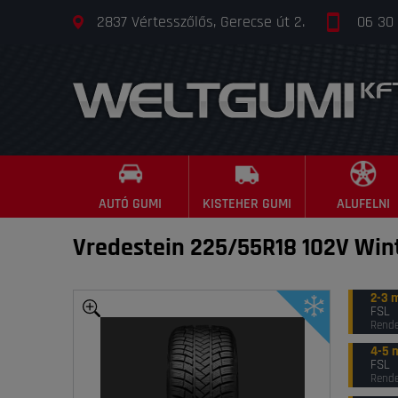
2837 Vértesszőlős, Gerecse út 2.
06 30
AUTÓ GUMI
KISTEHER GUMI
ALUFELNI
Vredestein 225/55R18 102V Wint
2-3 
FSL
Rende
4-5 
FSL
Rende