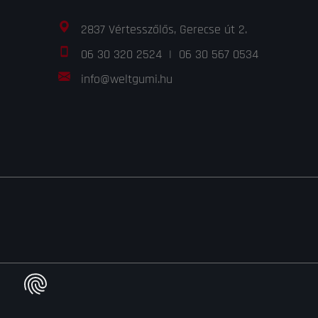
2837 Vértesszőlős, Gerecse út 2.
06 30 320 2524
|
06 30 567 0534
info@weltgumi.hu