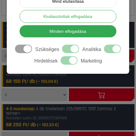
Mind elutasítása
Kiválasztottak elfogadása
1-4 munkanap
:
20 db Vredestein 225/55R 17C 109/107T COMTRAC2
WI+
Minden elfogadása
Rendelési szám: 41_8714692362002
64 650 Ft/ db
(~
183.13
€)
Szükséges
Analitika
Hirdetések
Marketing
2-3 munkanap
:
4 db Vredestein 225/55R17C 109T Comtrac 2 Winter+
Rendelési szám: 39_22555017TCWPA00
68 150 Ft/ db
(~
193.04
€)
4-5 munkanap
:
4 db Vredestein 225/55R17C 109T Comtrac 2
Winter+
Rendelési szám: 38_22555017TCWPA00
68 250 Ft/ db
(~
193.33
€)