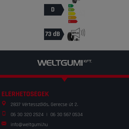
D
73 dB
ELÉRHETŐSÉGEK
2837 Vértesszőlős, Gerecse út 2.
06 30 320 2524
|
06 30 567 0534
info@weltgumi.hu