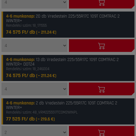
4-6 munkanap
:
20 db Vredestein 225/55R17C 109T COMTRAC 2
WINTER+
Rendelési szám: 18_171555
74 575 Ft/ db
(~
211.24
€)
4-6 munkanap
:
13 db Vredestein 225/55R17C 109T COMTRAC 2
WINTER+ DOT24
Rendelési szám: 18_246004
74 575 Ft/ db
(~
211.24
€)
4-6 munkanap
:
2 db Vredestein 225/55R17C 109T COMTRAC 2
WINTER+
Rendelési szám: 48_VRM2255517TCOM2WINPL
77 525 Ft/ db
(~
219.6
€)