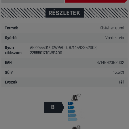
RÉSZLETEK
Termék
Kisteher gumi
Gyártó
Vredestein
Gyári
AP22555017TCWPA00, 8714692362002,
cikkszám
22555017TCWPA00
EAN
8714692362002
Súly
16.5kg
Évszak
Téli
B