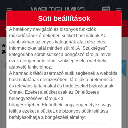
Süti beállítások
A hatékony navigáció és bizonyos funkciók
működésének érdekében sütiket használunk.Az
alábbiakban az egyes kategóriák alatt részletes
Vredestein 225/55R17C 109T Comtrac 2 Winter+
-
Kisteher
információkat talál minden sütiről.A "Szükséges"
gumi
kategóriába sorolt sütiket a böngésző tárolja, mivel
ezek elengedhetetlenül szükségesek a webhely
alapvető funkcióihoz.
A harmadik féltől származó sütik segítenek a weboldal
használatának elemzésében, tárolják a preferenciáit
és releváns tartalmakat és hirdetéseket biztosítanak
Önnek. Ezeket a sütiket csak az Ön előzetes
beleegyezésével tároljuk a
böngészőjében.Eldöntheti, hogy engedélyezi vagy
letiltja ezeket a sütiket, de bizonyos sütik letiltása
befolyásolhatja a böngészési élményt.