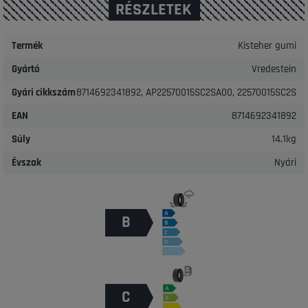
RÉSZLETEK
Termék
Kisteher gumi
Gyártó
Vredestein
Gyári cikkszám
8714692341892, AP22570015SC2SA00, 22570015SC2S
EAN
8714692341892
Súly
14.1kg
Évszak
Nyári
B
C