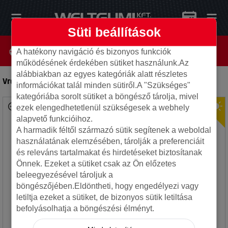
Süti beállítások
A hatékony navigáció és bizonyos funkciók
működésének érdekében sütiket használunk.Az
alábbiakban az egyes kategóriák alatt részletes
Vredestein 225/70R15C 112S Comtrac 2
-
Kisteher gumi
információkat talál minden sütiről.A "Szükséges"
kategóriába sorolt sütiket a böngésző tárolja, mivel
ezek elengedhetetlenül szükségesek a webhely
alapvető funkcióihoz.
A harmadik féltől származó sütik segítenek a weboldal
használatának elemzésében, tárolják a preferenciáit
és releváns tartalmakat és hirdetéseket biztosítanak
Önnek. Ezeket a sütiket csak az Ön előzetes
beleegyezésével tároljuk a
böngészőjében.Eldöntheti, hogy engedélyezi vagy
letiltja ezeket a sütiket, de bizonyos sütik letiltása
befolyásolhatja a böngészési élményt.