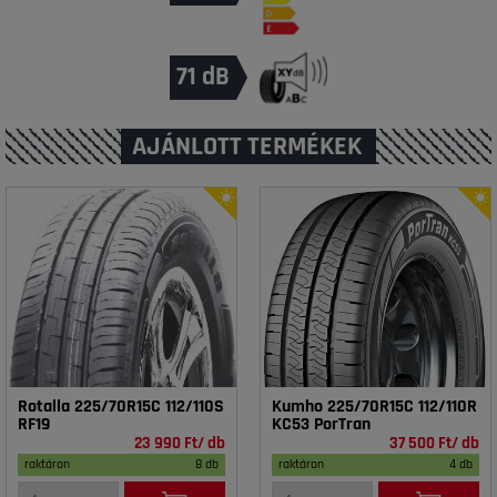
71 dB
AJÁNLOTT TERMÉKEK
Rotalla 225/70R15C 112/110S
Kumho 225/70R15C 112/110R
RF19
KC53 PorTran
23 990 Ft/ db
37 500 Ft/ db
raktáron
8 db
raktáron
4 db