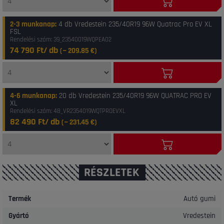
2-3 munkanap
:
4 db Vredestein 235/40R19 96W Quatrac Pro EV XL
FSL
Rendelési szám: 39_23540019WQPEA02
74 790 Ft/ db
(~
209.85
€)
4-6 munkanap
:
20 db Vredestein 235/40R19 96W QUATRAC PRO EV
XL
Rendelési szám: 48_VR2354019WQTPROEVXL
82 490 Ft/ db
(~
231.45
€)
RÉSZLETEK
Termék
Autó gumi
Gyártó
Vredestein