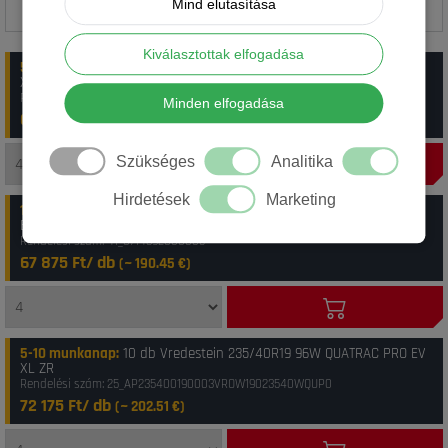
Mind elutasítása
Kiválasztottak elfogadása
5-10 munkanap
:
20 db Vredestein 235/40R19 96W Quatrac Pro EV
XL FSL
Rendelési szám: 43_12VR23540R190W-1502
Minden elfogadása
67 150 Ft/ db
(~
188.41
€)
Szükséges
Analitika
Hirdetések
Marketing
1-4 munkanap
:
20 db Vredestein 235/40R19 96W XL QUATRAC PRO
EV
Rendelési szám: 41_8714692808005
67 875 Ft/ db
(~
190.45
€)
5-10 munkanap
:
10 db Vredestein 235/40R19 96W QUATRAC PRO EV
XL ZR
Rendelési szám: 25_AP235400190003VROW19023540WQUP0
72 175 Ft/ db
(~
202.51
€)