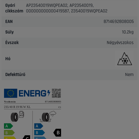
Gyári
AP23540019WQPEA02, AP23540019,
cikkszám
000000000000419587, 23540019WQPEA02
EAN
8714692808005
Súly
10.2kg
Évszak
Négyévszakos
Hó
Defekttűrő
Nem