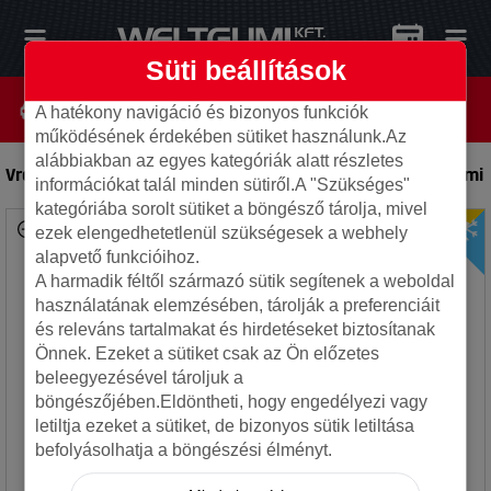
Süti beállítások
A hatékony navigáció és bizonyos funkciók
működésének érdekében sütiket használunk.Az
alábbiakban az egyes kategóriák alatt részletes
Vredestein 235/40R19 96W XL QUATRAC PRO EV
-
Autó gumi
információkat talál minden sütiről.A "Szükséges"
kategóriába sorolt sütiket a böngésző tárolja, mivel
ezek elengedhetetlenül szükségesek a webhely
alapvető funkcióihoz.
A harmadik féltől származó sütik segítenek a weboldal
használatának elemzésében, tárolják a preferenciáit
és releváns tartalmakat és hirdetéseket biztosítanak
Önnek. Ezeket a sütiket csak az Ön előzetes
beleegyezésével tároljuk a
böngészőjében.Eldöntheti, hogy engedélyezi vagy
letiltja ezeket a sütiket, de bizonyos sütik letiltása
befolyásolhatja a böngészési élményt.