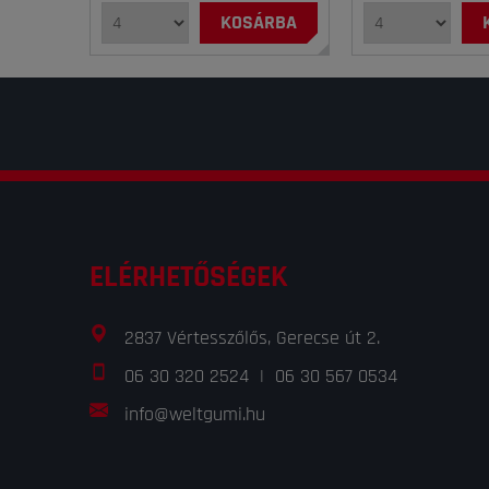
KOSÁRBA
ELÉRHETŐSÉGEK
2837 Vértesszőlős, Gerecse út 2.
06 30 320 2524
|
06 30 567 0534
info@weltgumi.hu