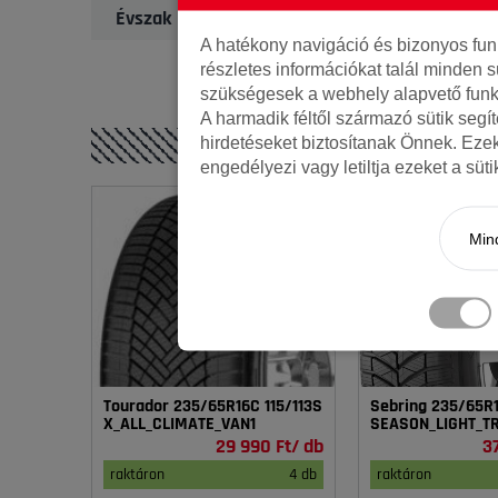
Évszak
A hatékony navigáció és bizonyos fu
részletes információkat talál minden s
szükségesek a webhely alapvető funk
A harmadik féltől származó sütik segí
hirdetéseket biztosítanak Önnek. Eze
engedélyezi vagy letiltja ezeket a süt
Mind
Tourador 235/65R16C 115/113S
Sebring 235/65R1
X_ALL_CLIMATE_VAN1
SEASON_LIGHT_T
29 990 Ft/ db
3
raktáron
4 db
raktáron