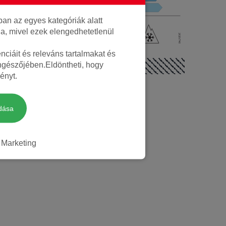
Négyévszakos
an az egyes kategóriák alatt
lja, mivel ezek elengedhetetlenül
ciáit és releváns tartalmakat és
öngészőjében.Eldöntheti, hogy
ényt.
dása
Marketing