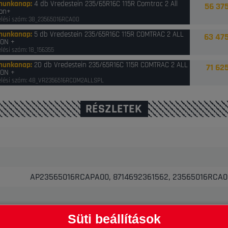
munkanap
:
4 db Vredestein 235/65R16C 115R Comtrac 2 All
56 375
on+
lési szám: 38_23565016RCA00
munkanap
:
5 db Vredestein 235/65R16C 115R COMTRAC 2 ALL
63 475
ON +
lési szám: 18_156355
munkanap
:
20 db Vredestein 235/65R16C 115R COMTRAC 2 ALL
71 625
ON +
lési szám: 48_VR2356516RCOM2ALLSPL
RÉSZLETEK
AP23565016RCAPA00, 8714692361562, 23565016RCA0
Süti beállítások