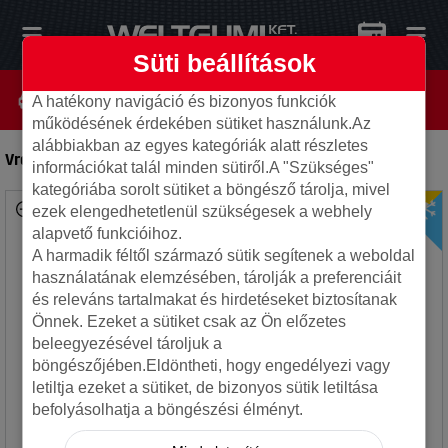
Süti beállítások
A hatékony navigáció és bizonyos funkciók
működésének érdekében sütiket használunk.Az
alábbiakban az egyes kategóriák alatt részletes
Vredestein 245/35R21 96Y QUATRAC PRO+ XL
-
Autó gumi
információkat talál minden sütiről.A "Szükséges"
kategóriába sorolt sütiket a böngésző tárolja, mivel
ezek elengedhetetlenül szükségesek a webhely
alapvető funkcióihoz.
A harmadik féltől származó sütik segítenek a weboldal
használatának elemzésében, tárolják a preferenciáit
és releváns tartalmakat és hirdetéseket biztosítanak
Önnek. Ezeket a sütiket csak az Ön előzetes
beleegyezésével tároljuk a
böngészőjében.Eldöntheti, hogy engedélyezi vagy
letiltja ezeket a sütiket, de bizonyos sütik letiltása
befolyásolhatja a böngészési élményt.