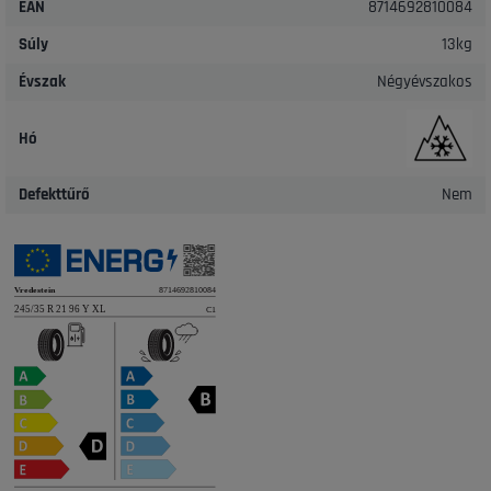
EAN
8714692810084
Súly
13kg
Évszak
Négyévszakos
Hó
Defekttűrő
Nem