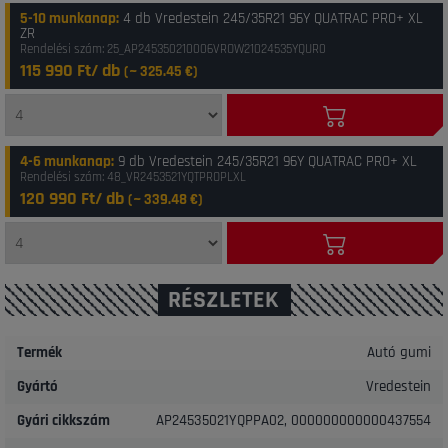
5-10 munkanap
:
4 db Vredestein 245/35R21 96Y QUATRAC PRO+ XL
ZR
Rendelési szám: 25_AP245350210006VROW21024535YQUR0
115 990 Ft/ db
(~
325.45
€)
4-6 munkanap
:
9 db Vredestein 245/35R21 96Y QUATRAC PRO+ XL
Rendelési szám: 48_VR2453521YQTPROPLXL
120 990 Ft/ db
(~
339.48
€)
RÉSZLETEK
Termék
Autó gumi
Gyártó
Vredestein
Gyári cikkszám
AP24535021YQPPA02, 000000000000437554