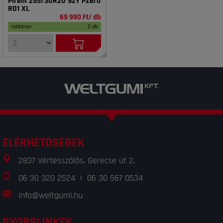
Pirelli 255/30R20 92Y PZero
R01 XL
69 990 Ft/ db
raktáron
2 db
ELÉRHETŐSÉGEK
2837 Vértesszőlős, Gerecse út 2.
06 30 320 2524
|
06 30 567 0534
info@weltgumi.hu
GYORSLINKEK