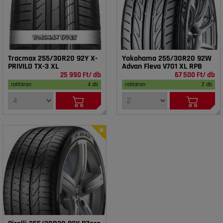
Tracmax 255/30R20 92Y X-
Yokohama 255/30R20 92W
PRIVILO TX-3 XL
Advan Fleva V701 XL RPB
25 990 Ft/ db
67 500 Ft/ db
raktáron
4 db
raktáron
2 db