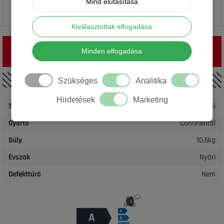
Mind elutasítása
Kiválasztottak elfogadása
A termék jelenleg nem elérhető.
Minden elfogadása
RÉSZLETEK
Szükséges
Analitika
Hirdetések
Marketing
Termék
Autó gumi
Gyártó
Continental
Súly
10.5kg
Évszak
Nyári
Defekttűrő
Nem
A