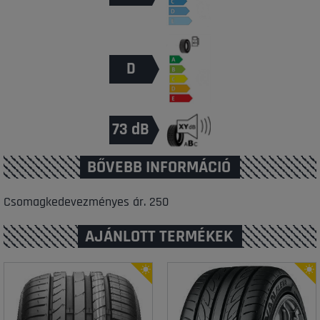
D
73 dB
BŐVEBB INFORMÁCIÓ
Csomagkedevezményes ár. 250
AJÁNLOTT TERMÉKEK