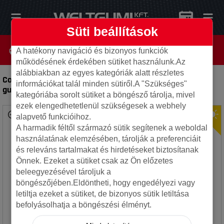
Süti beállítások
A hatékony navigáció és bizonyos funkciók
működésének érdekében sütiket használunk.Az
alábbiakban az egyes kategóriák alatt részletes
Continental 255/30R20 92Y SportContact 7 XL FR
-
Autó
információkat talál minden sütiről.A "Szükséges"
gumi
kategóriába sorolt sütiket a böngésző tárolja, mivel
ezek elengedhetetlenül szükségesek a webhely
alapvető funkcióihoz.
A harmadik féltől származó sütik segítenek a weboldal
használatának elemzésében, tárolják a preferenciáit
és releváns tartalmakat és hirdetéseket biztosítanak
Önnek. Ezeket a sütiket csak az Ön előzetes
beleegyezésével tároljuk a
böngészőjében.Eldöntheti, hogy engedélyezi vagy
letiltja ezeket a sütiket, de bizonyos sütik letiltása
befolyásolhatja a böngészési élményt.