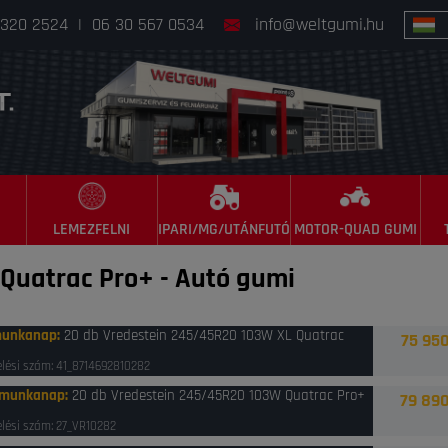
 320 2524
|
06 30 567 0534
info@weltgumi.hu
LEMEZFELNI
IPARI/MG/UTÁNFUTÓ
MOTOR-QUAD GUMI
 Quatrac Pro+
-
Autó gumi
munkanap
:
20 db Vredestein 245/45R20 103W XL Quatrac
75 950
lési szám: 41_8714692810282
 munkanap
:
20 db Vredestein 245/45R20 103W Quatrac Pro+
79 890
lési szám: 27_VR10282