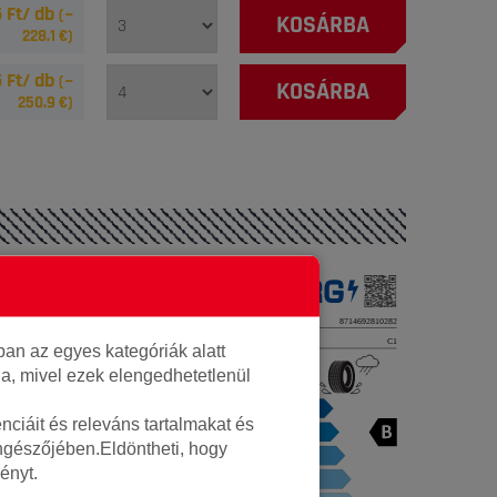
 Ft/ db
(~
KOSÁRBA
228.1
€)
 Ft/ db
(~
KOSÁRBA
250.9
€)
Autó gumi
Vredestein
an az egyes kategóriák alatt
20, AP24545020
lja, mivel ezek elengedhetetlenül
8714692810282
ciáit és releváns tartalmakat és
öngészőjében.Eldöntheti, hogy
12.8kg
ényt.