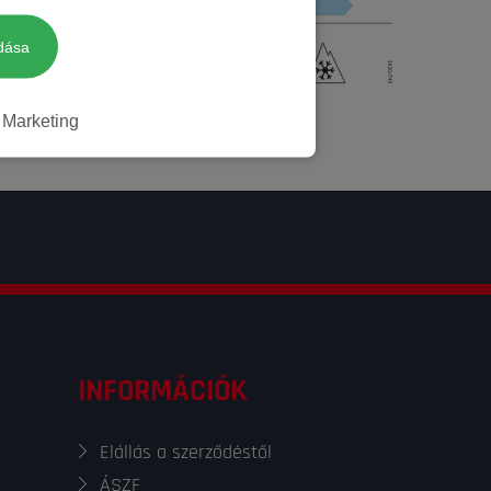
Négyévszakos
dása
Marketing
Nem
INFORMÁCIÓK
Elállás a szerződéstől
ÁSZF