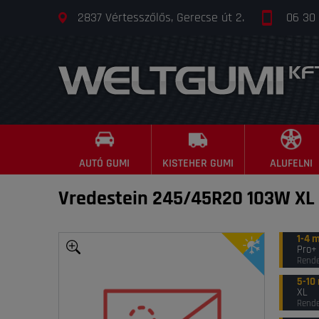
2837 Vértesszőlős, Gerecse út 2.
06 30
AUTÓ GUMI
KISTEHER GUMI
ALUFELNI
Vredestein 245/45R20 103W XL
1-4 
Pro+
Rende
5-10
XL
Rende