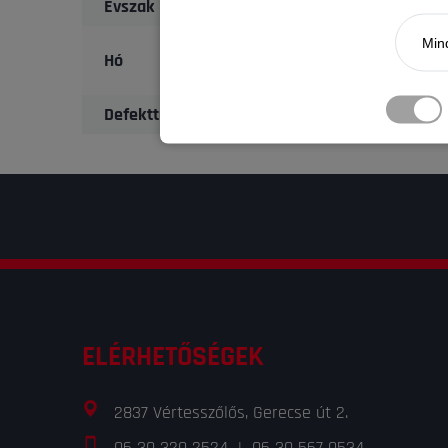
Évszak
Mind
Hó
Defekttűrő
ELÉRHETŐSÉGEK
2837 Vértesszőlős, Gerecse út 2.
06 30 320 2524
|
06 30 567 0534