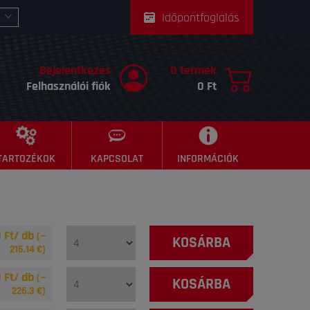
Időpontfoglalás
Bejelentkezés
0 termék
Felhasználói fiók
0 Ft
TARTOZÉKOK
KAPCSOLAT
INFORMÁCIÓK
 Ft/ db
(~
KOSÁRBA
215.14
€)
 Ft/ db
(~
KOSÁRBA
226.3
€)