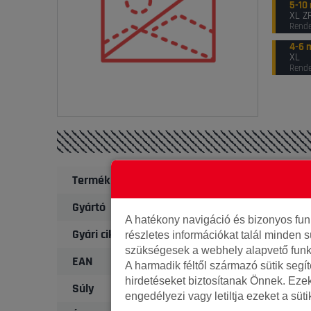
5-10
XL Z
Rend
4-6 
XL
Rende
Termék
Gyártó
A hatékony navigáció és bizonyos fu
Gyári cikkszám
részletes információkat talál minden s
szükségesek a webhely alapvető funk
EAN
A harmadik féltől származó sütik segí
hirdetéseket biztosítanak Önnek. Eze
Súly
engedélyezi vagy letiltja ezeket a süt