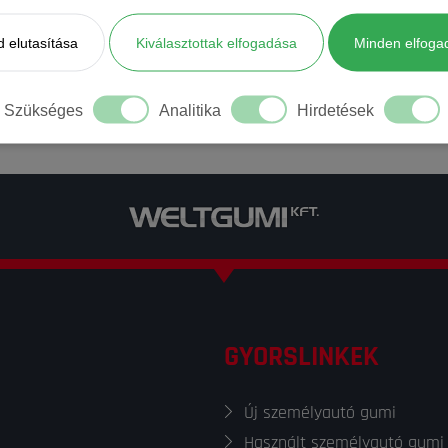
 elutasítása
Kiválasztottak elfogadása
Minden elfoga
Szükséges
Analitika
Hirdetések
GYORSLINKEK
Új személyautó gumi
Használt személyautó gumi