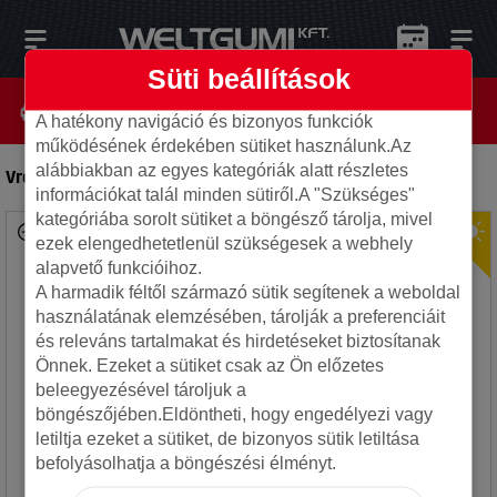
Süti beállítások
A hatékony navigáció és bizonyos funkciók
működésének érdekében sütiket használunk.Az
alábbiakban az egyes kategóriák alatt részletes
Vredestein 255/45ZR20 101W ULTRAC PRO
-
Autó gumi
információkat talál minden sütiről.A "Szükséges"
kategóriába sorolt sütiket a böngésző tárolja, mivel
ezek elengedhetetlenül szükségesek a webhely
alapvető funkcióihoz.
A harmadik féltől származó sütik segítenek a weboldal
használatának elemzésében, tárolják a preferenciáit
és releváns tartalmakat és hirdetéseket biztosítanak
Önnek. Ezeket a sütiket csak az Ön előzetes
beleegyezésével tároljuk a
böngészőjében.Eldöntheti, hogy engedélyezi vagy
letiltja ezeket a sütiket, de bizonyos sütik letiltása
befolyásolhatja a böngészési élményt.