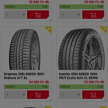
25 990 Ft/ db
29 990 Ft/ db
raktáron
2 db
raktáron
4 db
Gripmax 255/45R20 105Y
Kumho 255/45R20 105V
Stature H/T XL
PS71 Ecsta SUV XL DEMO
34 990 Ft/ db
53 990 Ft/ db
raktáron
4 db
raktáron
2 db