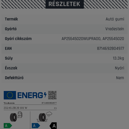
RÉSZLETEK
Termék
Autó gumi
Gyártó
Vredestein
Gyári cikkszám
AP25545020WUPRA00, AP25545020
EAN
8714692804977
Súly
13.3kg
Évszak
Nyári
Defekttűrő
Nem