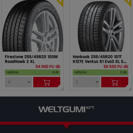
Firestone 255/45R20 105W
Hankook 255/45R20 101T
RoadHawk 2 XL
K127E Ventus S1 Evo3 XL EV
AO
54 990 Ft/ db
56 500 Ft/ db
raktáron
4 db
raktáron
2 db