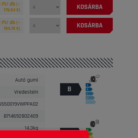
 Ft/ db
(~
KOSÁRBA
179.64
€)
 Ft/ db
(~
KOSÁRBA
184.76
€)
Autó gumi
B
Vredestein
25550019VWPPA02
8714692802409
14.3kg
C