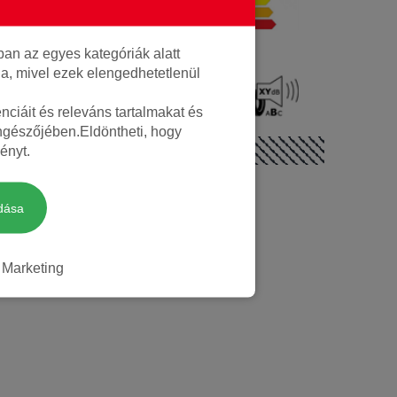
Téli
an az egyes kategóriák alatt
lja, mivel ezek elengedhetetlenül
72 dB
Nem
ciáit és releváns tartalmakat és
öngészőjében.Eldöntheti, hogy
ényt.
dása
Marketing