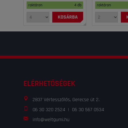
raktáron
4 db
raktáron
KOSÁRBA
ELÉRHETŐSÉGEK
2837 Vértesszőlős, Gerecse út 2.
06 30 320 2524
|
06 30 567 0534
info@weltgumi.hu