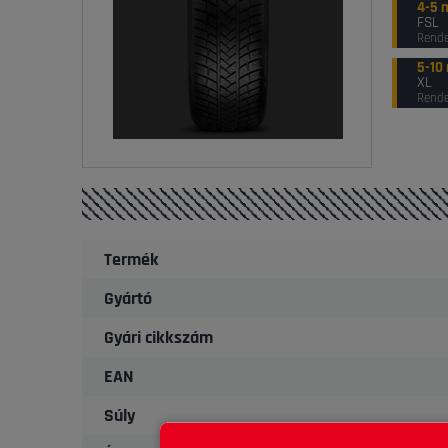
4-5 
FSL
Rende
5-10
XL
Rende
Termék
Gyártó
Gyári cikkszám
EAN
Súly