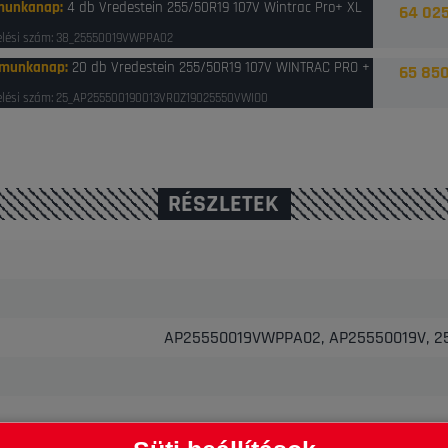
munkanap
:
4 db Vredestein 255/50R19 107V Wintrac Pro+ XL
64 025
lési szám: 38_25550019VWPPA02
 munkanap
:
20 db Vredestein 255/50R19 107V WINTRAC PRO +
65 850
lési szám: 25_AP255500190013VROZ19025550VWIO0
RÉSZLETEK
AP25550019VWPPA02, AP25550019V, 