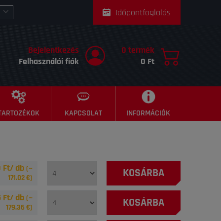
Időpontfoglalás
Bejelentkezés
0 termék
Felhasználói fiók
0 Ft
TARTOZÉKOK
KAPCSOLAT
INFORMÁCIÓK
 Ft/ db
(~
KOSÁRBA
171.02
€)
 Ft/ db
(~
KOSÁRBA
179.36
€)