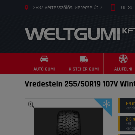
2837 Vértesszőlős, Gerecse út 2.
06 30
AUTÓ GUMI
KISTEHER GUMI
ALUFELNI
Vredestein 255/50R19 107V Win
1-4 
Rende
2-3 
FSL
Rende