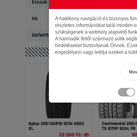
Évszak
Hó
A hatékony navigáció és bizonyos fu
részletes információkat talál minden s
szükségesek a webhely alapvető funk
Defekttűrő
A harmadik féltől származó sütik segí
hirdetéseket biztosítanak Önnek. Eze
engedélyezi vagy letiltja ezeket a süt
Mind
Aplus 255/50R19 107H A502
Continental 255/
XL
TS 870P SEAL FR
33 500 Ft/ db
86