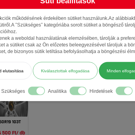
Süti beállítások
nkciók működésének érdekében sütiket használunk.Az alábbiakb
ütiről.A "Szükséges" kategóriába sorolt sütiket a böngésző táro
cióihoz.
tenek a weboldal használatának elemzésében, tárolják a preferen
ket a sütiket csak az Ön előzetes beleegyezésével tároljuk a b
AJÁNLOTT TERMÉKEK
iket, de bizonyos sütik letiltása befolyásolhatja a böngészési élm
 elutasítása
Kiválasztottak elfogadása
Minden elfoga
Szükséges
Analitika
Hirdetések
50R19 103T
 500 Ft/ db