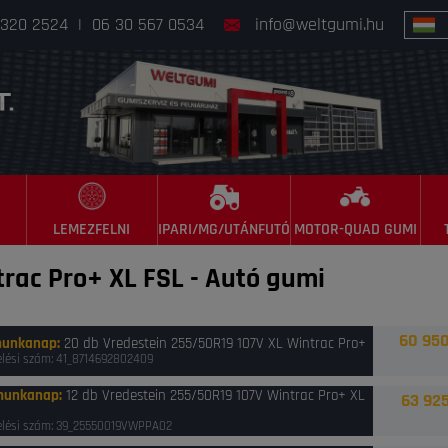
 320 2524
|
06 30 567 0534
info@weltgumi.hu
LEMEZFELNI
IPARI/MG/UTÁNFUTÓ
MOTOR-QUAD GUMI
trac Pro+ XL FSL
-
Autó gumi
60 950
munkanap
:
20 db Vredestein 255/50R19 107V XL Wintrac Pro+
lési szám: 41_8714692802409
munkanap
:
12 db Vredestein 255/50R19 107V Wintrac Pro+ XL
63 925
lési szám: 39_25550019VWPPA02