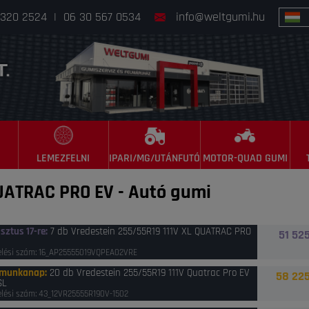
 320 2524
|
06 30 567 0534
info@weltgumi.hu
LEMEZFELNI
IPARI/MG/UTÁNFUTÓ
MOTOR-QUAD GUMI
QUATRAC PRO EV
-
Autó gumi
sztus 17-re
:
7 db Vredestein 255/55R19 111V XL QUATRAC PRO
51 525
lési szám: 16_AP25555019VQPEA02VRE
 munkanap
:
20 db Vredestein 255/55R19 111V Quatrac Pro EV
58 225
SL
lési szám: 43_12VR25555R190V-1502