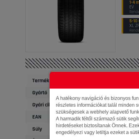
1-4 
EV
Rende
5-10
XL Z
Rende
Termék
Gyártó
A hatékony navigáció és bizonyos fu
Gyári cikkszám
részletes információkat talál minden s
szükségesek a webhely alapvető funk
EAN
A harmadik féltől származó sütik segí
hirdetéseket biztosítanak Önnek. Eze
Súly
engedélyezi vagy letiltja ezeket a süt