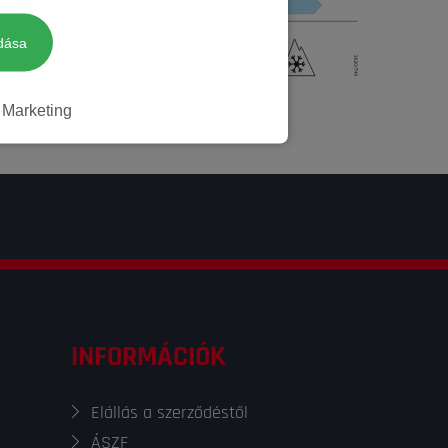
Négyévszakos
dása
Marketing
Nem
INFORMÁCIÓK
Elállás a szerződéstől
ÁSZF