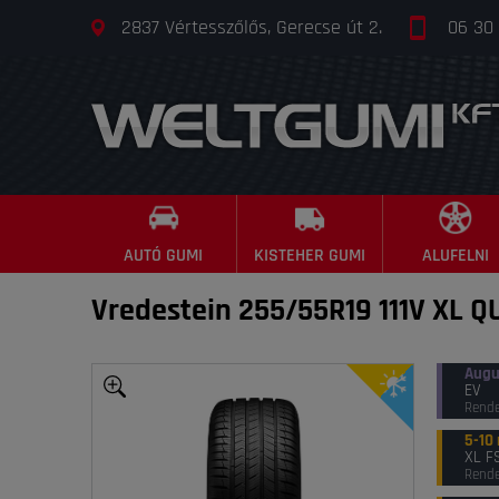
2837 Vértesszőlős, Gerecse út 2.
06 30
AUTÓ GUMI
KISTEHER GUMI
ALUFELNI
Vredestein 255/55R19 111V XL 
Augu
EV
Rende
5-10
XL F
Rende