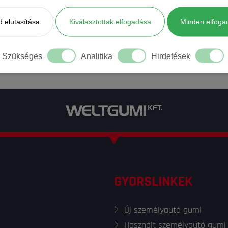
 elutasítása
Kiválasztottak elfogadása
Minden elfoga
Szükséges
Analitika
Hirdetések
GYORSLINKEK
Új személyautó gumi
Használt személyautó gumi