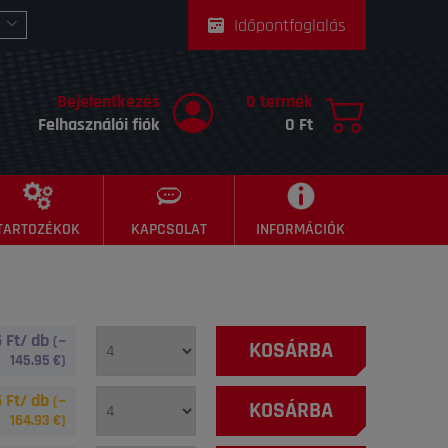
Időpontfoglalás
Bejelentkezés
0 termék
Felhasználói fiók
0 Ft
TARTOZÉKOK
KAPCSOLAT
INFORMÁCIÓK
 Ft/ db
(~
KOSÁRBA
145.95
€)
 Ft/ db
(~
KOSÁRBA
164.93
€)