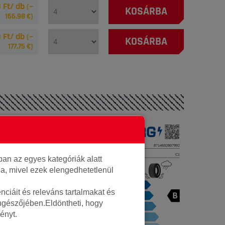
 Ft/ db
(~
KOSÁRBA
166.98
€)
 Ft/ db
(~
KOSÁRBA
177.75
€)
Autó gumi
Vredestein
an az egyes kategóriák alatt
000000000419786
lja, mivel ezek elengedhetetlenül
8714692807992
ciáit és releváns tartalmakat és
öngészőjében.Eldöntheti, hogy
14.1kg
ényt.