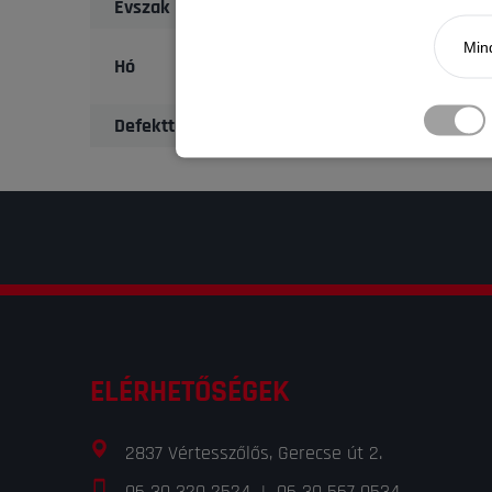
Évszak
Mind
Hó
Defekttűrő
ELÉRHETŐSÉGEK
2837 Vértesszőlős, Gerecse út 2.
06 30 320 2524
|
06 30 567 0534