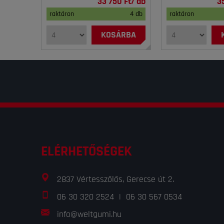
33 750 Ft/ db
3
raktáron
4 db
raktáron
KOSÁRBA
ELÉRHETŐSÉGEK
2837 Vértesszőlős, Gerecse út 2.
06 30 320 2524
|
06 30 567 0534
info@weltgumi.hu