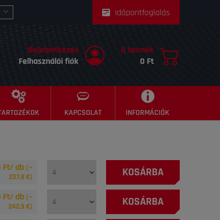
Időpontfoglalás
Bejelentkezés
0 termék
Felhasználói fiók
0 Ft
TARTOZÉKOK
KAPCSOLAT
INFORMÁCIÓK
 Ft/ db
(~
KOSÁRBA
237.8
€)
 Ft/ db
(~
KOSÁRBA
242.9
€)