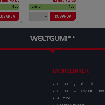
5 990 Ft/ db
62 990 Ft/ db
4 db
raktáron
4 db
KOSÁRBA
KOSÁRBA
GYORSLINKEK
Új személyautó gumi
Használt személyautó gumi
Alufelni