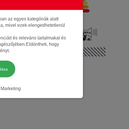
Téli
an az egyes kategóriák alatt
lja, mivel ezek elengedhetetlenül
72 dB
Nem
ciáit és releváns tartalmakat és
öngészőjében.Eldöntheti, hogy
ényt.
dása
Marketing