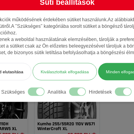
Süti beállítások
nkciók működésének érdekében sütiket használunk.Az alábbiakb
ütiről.A "Szükséges" kategóriába sorolt sütiket a böngésző táro
cióihoz.
tenek a weboldal használatának elemzésében, tárolják a preferen
ket a sütiket csak az Ön előzetes beleegyezésével tároljuk a b
AJÁNLOTT TERMÉKEK
iket, de bizonyos sütik letiltása befolyásolhatja a böngészési élm
 elutasítása
Kiválasztottak elfogadása
Minden elfoga
Szükséges
Analitika
Hirdetések
110H
Kumho 255/55R20 110V WS71
 ARW5 XL
WinterCraft XL