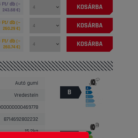
 Ft/ db
(~
KOSÁRBA
243.68
€)
 Ft/ db
(~
KOSÁRBA
260.29
€)
 Ft/ db
(~
KOSÁRBA
260.74
€)
Autó gumi
B
Vredestein
000000000469778
8714692802232
15.2kg
C