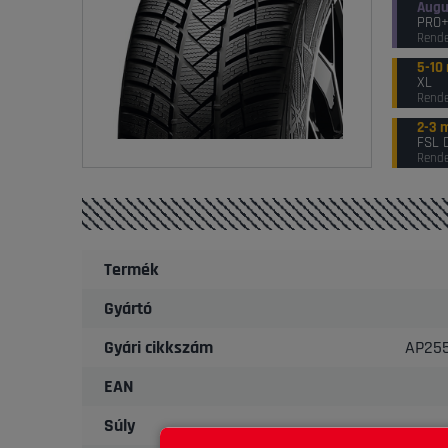
Augu
PRO
Rende
5-10
XL
Rende
2-3 
FSL 
Rende
Termék
Gyártó
Gyári cikkszám
AP25
EAN
Súly