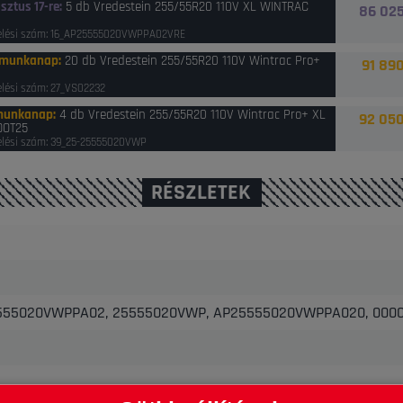
sztus 17-re
:
5 db Vredestein 255/55R20 110V XL WINTRAC
86 025
+
lési szám: 16_AP25555020VWPPA02VRE
 munkanap
:
20 db Vredestein 255/55R20 110V Wintrac Pro+
91 890
lési szám: 27_VS02232
munkanap
:
4 db Vredestein 255/55R20 110V Wintrac Pro+ XL
92 050
DOT25
lési szám: 39_25-25555020VWP
RÉSZLETEK
555020VWPPA02, 25555020VWP, AP25555020VWPPA020, 000