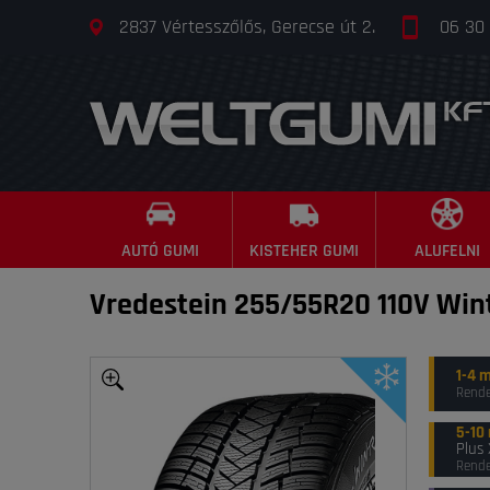
2837 Vértesszőlős, Gerecse út 2.
06 30
AUTÓ GUMI
KISTEHER GUMI
ALUFELNI
Vredestein 255/55R20 110V Win
1-4 
Rende
5-10
Plus
Rende