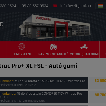
 320 2524
|
06 30 567 0534
info@weltgumi.hu
LEMEZFELNI
IPARI/MG/UTÁNFUTÓ
MOTOR-QUAD GUMI
trac Pro+ XL FSL
-
Autó gumi
83 950
munkanap
:
20 db Vredestein 255/55R20 110V XL Wintrac Pro+
lési szám: 41_8714692802232
 munkanap
:
18 db Vredestein 255/55R20 110V Wintrac Pro
85 750
 XL FSL
lési szám: 43_13VR25555R200V-6502