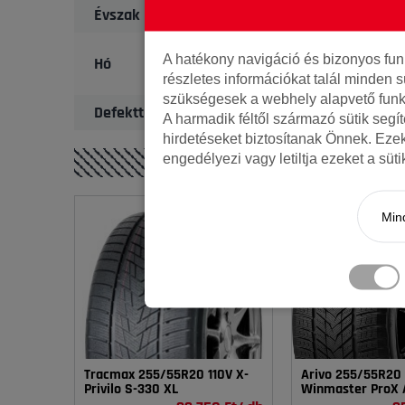
Évszak
A hatékony navigáció és bizonyos fu
Hó
részletes információkat talál minden s
szükségesek a webhely alapvető funk
Defekttűrő
A harmadik féltől származó sütik segí
hirdetéseket biztosítanak Önnek. Eze
engedélyezi vagy letiltja ezeket a süt
Mind
Tracmax 255/55R20 110V X-
Arivo 255/55R20 
Privilo S-330 XL
Winmaster ProX