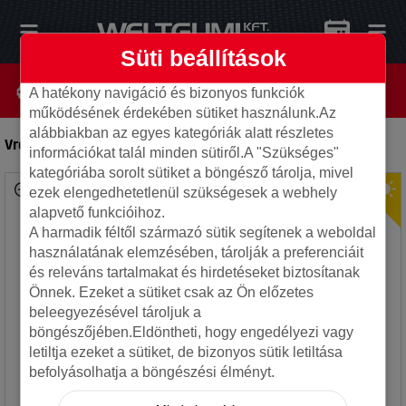
Süti beállítások
A hatékony navigáció és bizonyos funkciók
működésének érdekében sütiket használunk.Az
alábbiakban az egyes kategóriák alatt részletes
Vredestein 265/30R20 94Y ULTRAC PRO XL
-
Autó gumi
információkat talál minden sütiről.A "Szükséges"
kategóriába sorolt sütiket a böngésző tárolja, mivel
ezek elengedhetetlenül szükségesek a webhely
alapvető funkcióihoz.
A harmadik féltől származó sütik segítenek a weboldal
használatának elemzésében, tárolják a preferenciáit
és releváns tartalmakat és hirdetéseket biztosítanak
Önnek. Ezeket a sütiket csak az Ön előzetes
beleegyezésével tároljuk a
böngészőjében.Eldöntheti, hogy engedélyezi vagy
letiltja ezeket a sütiket, de bizonyos sütik letiltása
befolyásolhatja a böngészési élményt.