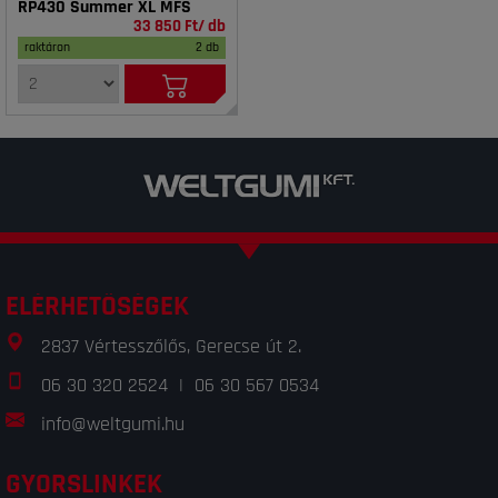
RP430 Summer XL MFS
33 850 Ft/ db
raktáron
2 db
ELÉRHETŐSÉGEK
2837 Vértesszőlős, Gerecse út 2.
06 30 320 2524
|
06 30 567 0534
info@weltgumi.hu
GYORSLINKEK