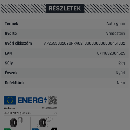
RÉSZLETEK
Termék
Autó gumi
Gyártó
Vredestein
Gyári cikkszám
AP26530020YUPRA02, 000000000000461002
EAN
8714692804625
Súly
12kg
Évszak
Nyári
Defekttűrő
Nem