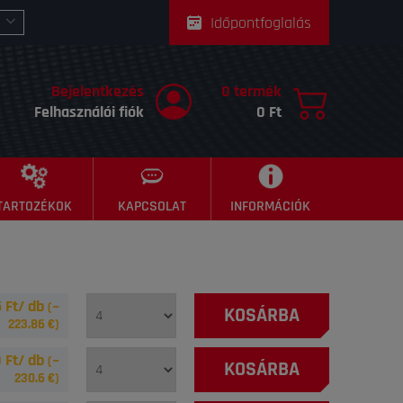
Időpontfoglalás
Bejelentkezés
0 termék
Felhasználói fiók
0 Ft
TARTOZÉKOK
KAPCSOLAT
INFORMÁCIÓK
 Ft/ db
(~
KOSÁRBA
223.86
€)
 Ft/ db
(~
KOSÁRBA
230.6
€)