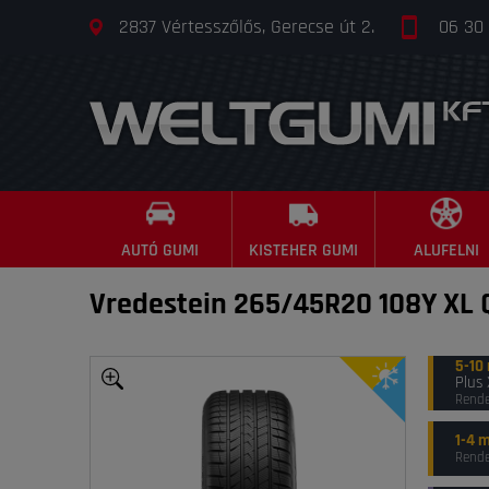
2837 Vértesszőlős, Gerecse út 2.
06 30
AUTÓ GUMI
KISTEHER GUMI
ALUFELNI
Vredestein 265/45R20 108Y XL 
5-10
Plus
Rende
1-4 
Rende