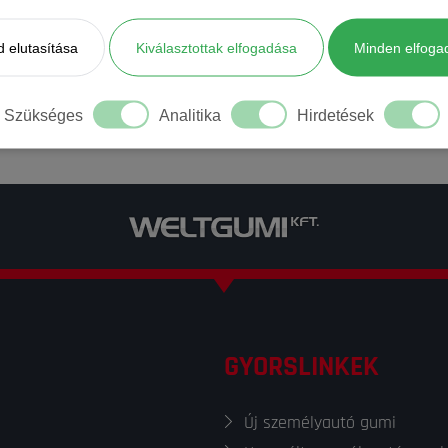
 elutasítása
Kiválasztottak elfogadása
Minden elfoga
Szükséges
Analitika
Hirdetések
GYORSLINKEK
Új személyautó gumi