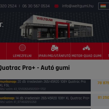
 320 2524
|
06 30 567 0534
info@weltgumi.hu
LEMEZFELNI
IPARI/MG/UTÁNFUTÓ
MOTOR-QUAD GUMI
Quatrac Pro+
-
Autó gumi
 munkanap
:
20 db Vredestein 265/45R20 108Y Quatrac Pro
78 875
 XL FSL
lési szám: 43_12VR26545R200Y-1702
81 250
munkanap
:
14 db Vredestein 265/45R20 108Y XL Quatrac Pro+
lési szám: 41_8714692810268