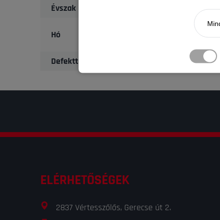
Évszak
Mind
Hó
Defekttűrő
ELÉRHETŐSÉGEK
2837 Vértesszőlős, Gerecse út 2.