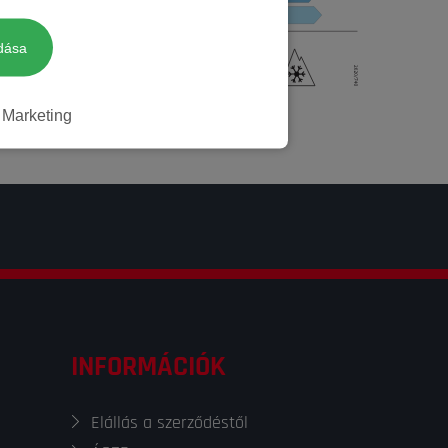
Négyévszakos
dása
Marketing
Nem
INFORMÁCIÓK
Elállás a szerződéstől