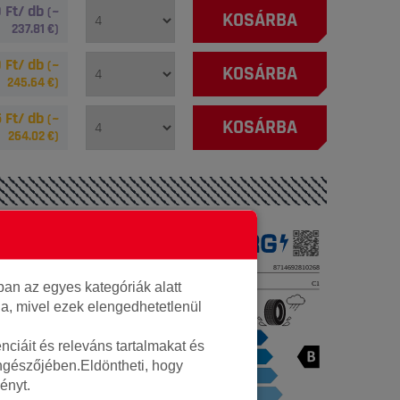
 Ft/ db
(~
KOSÁRBA
237.81
€)
 Ft/ db
(~
KOSÁRBA
245.64
€)
 Ft/ db
(~
KOSÁRBA
264.02
€)
Autó gumi
Vredestein
an az egyes kategóriák alatt
lja, mivel ezek elengedhetetlenül
000000000437547
8714692810268
ciáit és releváns tartalmakat és
öngészőjében.Eldöntheti, hogy
14.8kg
ényt.