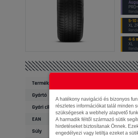
Augu
PRO
Rende
5-10
XL Z
Rende
4-6 
XL
Rende
Termék
Gyártó
A hatékony navigáció és bizonyos fu
részletes információkat talál minden s
Gyári cikkszám
szükségesek a webhely alapvető funk
EAN
A harmadik féltől származó sütik segí
hirdetéseket biztosítanak Önnek. Eze
Súly
engedélyezi vagy letiltja ezeket a süt