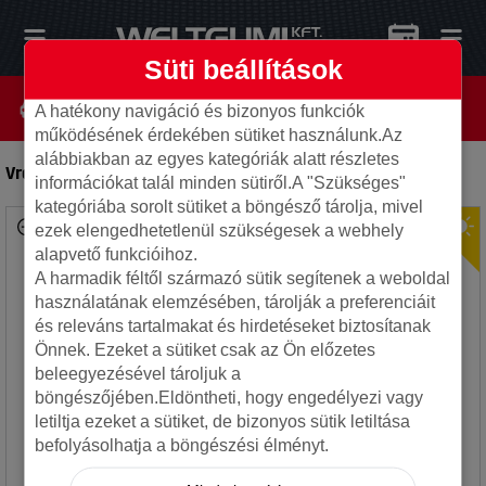
Süti beállítások
A hatékony navigáció és bizonyos funkciók
működésének érdekében sütiket használunk.Az
alábbiakban az egyes kategóriák alatt részletes
Vredestein 275/30ZR20 97Y XL ULTRAC PRO
-
Autó gumi
információkat talál minden sütiről.A "Szükséges"
kategóriába sorolt sütiket a böngésző tárolja, mivel
ezek elengedhetetlenül szükségesek a webhely
alapvető funkcióihoz.
A harmadik féltől származó sütik segítenek a weboldal
használatának elemzésében, tárolják a preferenciáit
és releváns tartalmakat és hirdetéseket biztosítanak
Önnek. Ezeket a sütiket csak az Ön előzetes
beleegyezésével tároljuk a
böngészőjében.Eldöntheti, hogy engedélyezi vagy
letiltja ezeket a sütiket, de bizonyos sütik letiltása
befolyásolhatja a böngészési élményt.