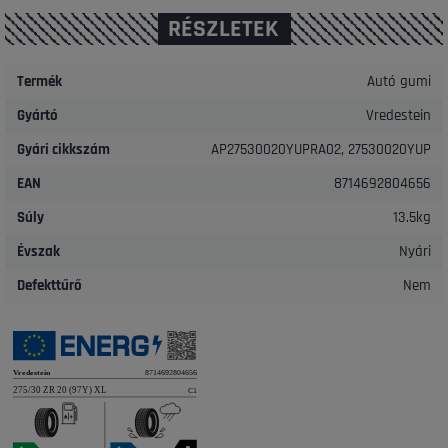
RÉSZLETEK
Termék
Autó gumi
Gyártó
Vredestein
Gyári cikkszám
AP27530020YUPRA02, 27530020YUP
EAN
8714692804656
Súly
13.5kg
Évszak
Nyári
Defekttűrő
Nem