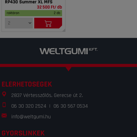
RP430 Summer XL MFS
32 500 Ft/ db
raktáron
2 db
ELÉRHETŐSÉGEK
2837 Vértesszőlős, Gerecse út 2.
06 30 320 2524
|
06 30 567 0534
info@weltgumi.hu
GYORSLINKEK