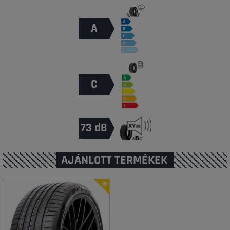
A
C
73 dB
AJÁNLOTT TERMÉKEK