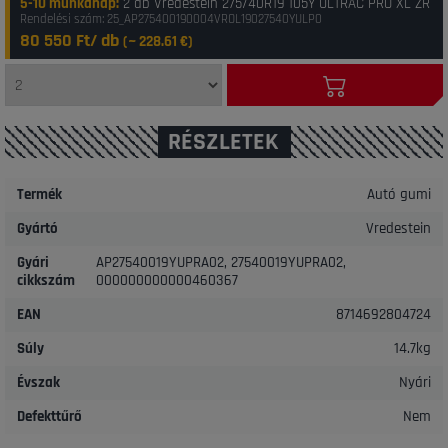
5-10 munkanap
:
2 db Vredestein 275/40R19 105Y ULTRAC PRO XL ZR
Rendelési szám: 25_AP275400190004VROL19027540YULP0
80 550 Ft/ db
(~
228.61
€)
RÉSZLETEK
Termék
Autó gumi
Gyártó
Vredestein
Gyári
AP27540019YUPRA02, 27540019YUPRA02,
cikkszám
000000000000460367
EAN
8714692804724
Súly
14.7kg
Évszak
Nyári
Defekttűrő
Nem