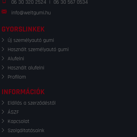
06 30 320 2524
|
06 30 567 0534
info@weltgumi.hu
GYORSLINKEK
Új személyautó gumi
Használt személyautó gumi
Alufelni
Használt alufelni
Profilom
INFORMÁCIÓK
Elállás a szerződéstől
ÁSZF
Kapcsolat
Szolgáltatásaink