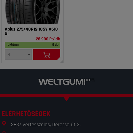
Aplus 275/40R19 105Y A610
XL
26 990 Ft/ db
raktáron
6 db
ELÉRHETŐSÉGEK
2837 Vértesszőlős, Gerecse út 2.