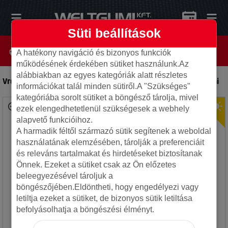
Süti beállítások
A hatékony navigáció és bizonyos funkciók
működésének érdekében sütiket használunk.Az
alábbiakban az egyes kategóriák alatt részletes
Vredestein 275/40R19 105Y ULTRAC PRO XL ZR
-
Autó gumi
információkat talál minden sütiről.A "Szükséges"
kategóriába sorolt sütiket a böngésző tárolja, mivel
ezek elengedhetetlenül szükségesek a webhely
alapvető funkcióihoz.
A harmadik féltől származó sütik segítenek a weboldal
használatának elemzésében, tárolják a preferenciáit
és releváns tartalmakat és hirdetéseket biztosítanak
Önnek. Ezeket a sütiket csak az Ön előzetes
beleegyezésével tároljuk a
böngészőjében.Eldöntheti, hogy engedélyezi vagy
letiltja ezeket a sütiket, de bizonyos sütik letiltása
befolyásolhatja a böngészési élményt.