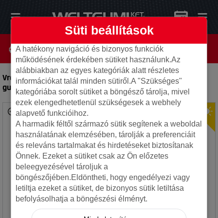
Süti beállítások
A hatékony navigáció és bizonyos funkciók
működésének érdekében sütiket használunk.Az
alábbiakban az egyes kategóriák alatt részletes
Vredestein 275/40R20 (106Y) Ultr. Vorti Pl.XL FSL
-
Autó
információkat talál minden sütiről.A "Szükséges"
gumi
kategóriába sorolt sütiket a böngésző tárolja, mivel
ezek elengedhetetlenül szükségesek a webhely
alapvető funkcióihoz.
A harmadik féltől származó sütik segítenek a weboldal
használatának elemzésében, tárolják a preferenciáit
és releváns tartalmakat és hirdetéseket biztosítanak
Önnek. Ezeket a sütiket csak az Ön előzetes
beleegyezésével tároljuk a
böngészőjében.Eldöntheti, hogy engedélyezi vagy
letiltja ezeket a sütiket, de bizonyos sütik letiltása
befolyásolhatja a böngészési élményt.