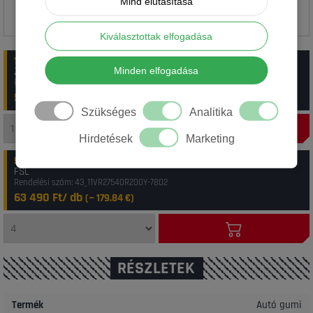
Mind elutasítása
Kiválasztottak elfogadása
1-3 munkanap
:
1 db Vredestein 275/40R20 106Y ULTRAC VORTI + XL
ZR
Minden elfogadása
Rendelési szám: 15_AP275400200002VRTL20027540YUCR0
56 290 Ft/ db
(~
159.45
€)
Szükséges
Analitika
Hirdetések
Marketing
5-10 munkanap
:
20 db Vredestein 275/40R20 (106Y) Ultr. Vorti Pl.XL
FSL
Rendelési szám: 43_11VR27540R200Y-7802
63 490 Ft/ db
(~
179.84
€)
RÉSZLETEK
Termék
Autó gumi