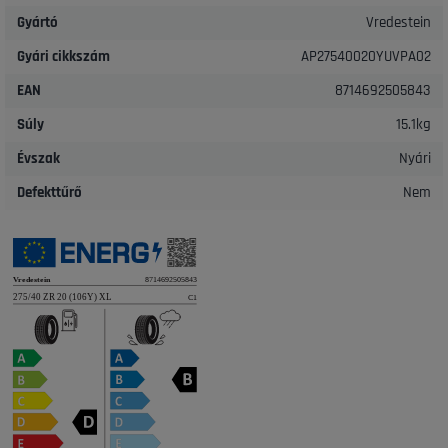
Gyártó
Vredestein
Gyári cikkszám
AP27540020YUVPA02
EAN
8714692505843
Súly
15.1kg
Évszak
Nyári
Defekttűrő
Nem