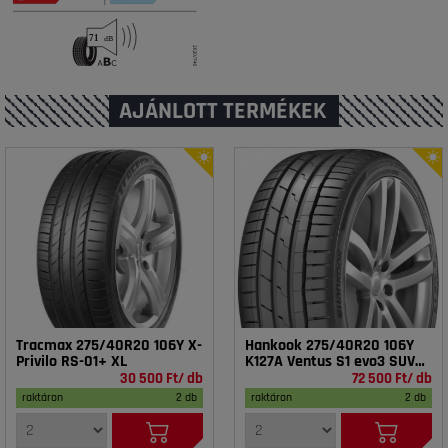
AJÁNLOTT TERMÉKEK
Tracmax 275/40R20 106Y X-
Hankook 275/40R20 106Y
Privilo RS-01+ XL
K127A Ventus S1 evo3 SUV
XL
30 500 Ft/ db
72 500 Ft/ db
raktáron
2 db
raktáron
2 db