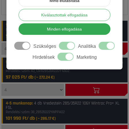
Mind elutasítása
Kiválasztottak elfogadása
1-4 munkanap
:
20 db Vredestein 285/35R22 106Y XL Wintrac Pro+
Minden elfogadása
Rendelési szám: 41_8714692801792
96 350 Ft/ db
(~
270.34
€)
Szükséges
Analitika
Hirdetések
Marketing
5-10 munkanap
:
10 db Vredestein 285/35R22 106Y Wintrac Pro Plus
XL FSL
Rendelési szám: 43_13VR28535R220Y-6502
97 025 Ft/ db
(~
272.24
€)
4-5 munkanap
:
4 db Vredestein 285/35R22 106Y Wintrac Pro+ XL
FSL
Rendelési szám: 38_28535022YWPPA02
101 990 Ft/ db
(~
286.17
€)