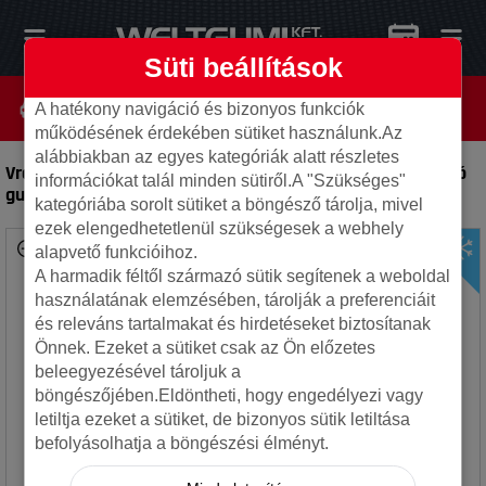
Süti beállítások
A hatékony navigáció és bizonyos funkciók
működésének érdekében sütiket használunk.Az
alábbiakban az egyes kategóriák alatt részletes
Vredestein 285/35R22 106Y Wintrac Pro Plus XL FSL
-
Autó
információkat talál minden sütiről.A "Szükséges"
gumi
kategóriába sorolt sütiket a böngésző tárolja, mivel
ezek elengedhetetlenül szükségesek a webhely
alapvető funkcióihoz.
A harmadik féltől származó sütik segítenek a weboldal
használatának elemzésében, tárolják a preferenciáit
és releváns tartalmakat és hirdetéseket biztosítanak
Önnek. Ezeket a sütiket csak az Ön előzetes
beleegyezésével tároljuk a
böngészőjében.Eldöntheti, hogy engedélyezi vagy
letiltja ezeket a sütiket, de bizonyos sütik letiltása
befolyásolhatja a böngészési élményt.