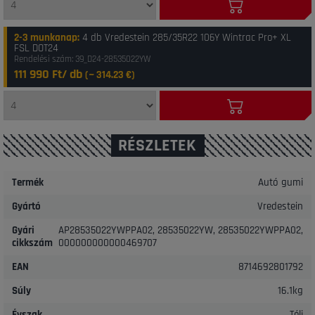
2-3 munkanap
:
4 db Vredestein 285/35R22 106Y Wintrac Pro+ XL
FSL DOT24
Rendelési szám: 39_D24-28535022YW
111 990 Ft/ db
(~
314.23
€)
RÉSZLETEK
Termék
Autó gumi
Gyártó
Vredestein
Gyári
AP28535022YWPPA02, 28535022YW, 28535022YWPPA02,
cikkszám
000000000000469707
EAN
8714692801792
Súly
16.1kg
Évszak
Téli