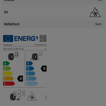
Hó
Defekttűrő
Nem