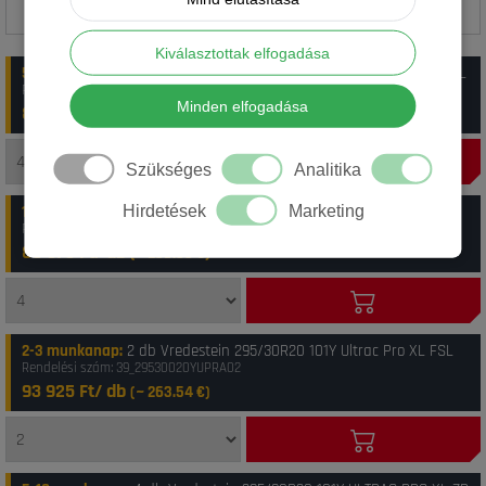
Kiválasztottak elfogadása
5-10 munkanap
:
14 db Vredestein 295/30R20 101Y Ultrac Pro XL FSL
Rendelési szám: 43_10VR29530R200Y-9102
Minden elfogadása
83 575 Ft/ db
(~
234.5
€)
Szükséges
Analitika
1-4 munkanap
:
20 db Vredestein 295/30ZR20 101Y XL ULTRAC PRO
Hirdetések
Marketing
Rendelési szám: 41_8714692804816
85 375 Ft/ db
(~
239.55
€)
2-3 munkanap
:
2 db Vredestein 295/30R20 101Y Ultrac Pro XL FSL
Rendelési szám: 39_29530020YUPRA02
93 925 Ft/ db
(~
263.54
€)