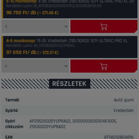
5-10 munkanap
:
4 db Vredestein 295/30R20 101Y ULTRAC PRO XL ZR
Rendelési szám: 25_AP295300200002VROL20029530YULP0
96 750 Ft/ db
(~
271.46
€)
4-6 munkanap
:
19 db Vredestein 295/30R20 101Y ULTRAC PRO XL
Rendelési szám: 48_VR2953020YULTPROXL
97 050 Ft/ db
(~
272.31
€)
RÉSZLETEK
Termék
Autó gumi
Gyártó
Vredestein
Gyári
AP29530020YUPRA02, 000000000000461005,
cikkszám
29530020YUPRA02
EAN
8714692804816