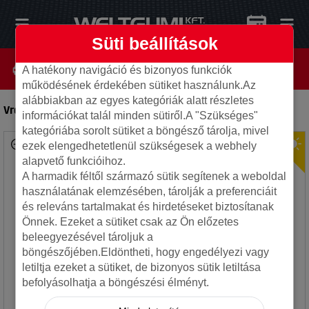
Süti beállítások
A hatékony navigáció és bizonyos funkciók
működésének érdekében sütiket használunk.Az
alábbiakban az egyes kategóriák alatt részletes
Vredestein 315/35R21 111Y Ultrac Pro XL FSL
-
Autó gumi
információkat talál minden sütiről.A "Szükséges"
kategóriába sorolt sütiket a böngésző tárolja, mivel
ezek elengedhetetlenül szükségesek a webhely
alapvető funkcióihoz.
A harmadik féltől származó sütik segítenek a weboldal
használatának elemzésében, tárolják a preferenciáit
és releváns tartalmakat és hirdetéseket biztosítanak
Önnek. Ezeket a sütiket csak az Ön előzetes
beleegyezésével tároljuk a
böngészőjében.Eldöntheti, hogy engedélyezi vagy
letiltja ezeket a sütiket, de bizonyos sütik letiltása
befolyásolhatja a böngészési élményt.