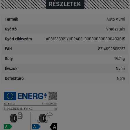
RÉSZLETEK
Termék
Autó gumi
Gyártó
Vredestein
Gyári cikkszám
AP31535021YUPRA02, 000000000000493015
EAN
8714692805257
Súly
16.7kg
Évszak
Nyári
Defekttűrő
Nem