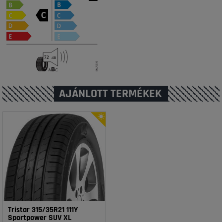
AJÁNLOTT TERMÉKEK
Tristar 315/35R21 111Y
Sportpower SUV XL