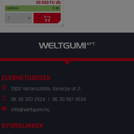
39 500 Ft/ db
raktáron
2 db
ELÉRHETŐSÉGEK
2837 Vértesszőlős, Gerecse út 2.
06 30 320 2524
|
06 30 567 0534
info@weltgumi.hu
GYORSLINKEK